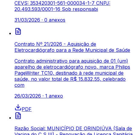
CEVS: 353420301-561-000034-1-7 CNPJ:
20.493.593/0001-16 Sob responsabi
31/03/2026
·
0
anexos
Contrato Nº 21/2026 - Aquisição de
Eletrocardiógrafo para a Rede Municipal de Saúde
Contrato administrativo para aquisição de 01 (um)
aparelho de eletrocardiógrafo novo, marca Philips
PageWriter TC10, destinado à rede municipal de
saúde, no valor total de R$ 15.832,55, celebrado
com
26/03/2026
·
1
anexo
PDF
Razão Social: MUNICÍPIO DE ORINDIÚVA (Sala de
Vacina do C S III) - Renovação de Licença Sanitária