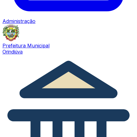
Administração
Prefeitura Municipal
Orindiúva