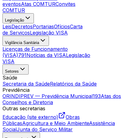
eventos
Atas COMTUR
Convites
COMTUR
Legislação
Leis
Decretos
Portarias
Ofícios
Carta
de Serviços
Legislação VISA
Vigilância Sanitária
Licenças de Funcionamento
(VISA)
791
Notícias da VISA
Legislação
VISA
Setores
Saúde
Secretaria da Saúde
Relatórios da Saúde
Previdência
ORINDIPREV — Previdência Municipal
193
Atas dos
Conselhos e Diretoria
Outras secretarias
Educação (site externo)
Obras
Públicas
Agricultura e Meio Ambiente
Assistência
Social
Junta do Serviço Militar