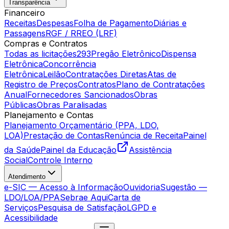
Transparência
Financeiro
Receitas
Despesas
Folha de Pagamento
Diárias e
Passagens
RGF / RREO (LRF)
Compras e Contratos
Todas as licitações
293
Pregão Eletrônico
Dispensa
Eletrônica
Concorrência
Eletrônica
Leilão
Contratações Diretas
Atas de
Registro de Preços
Contratos
Plano de Contratações
Anual
Fornecedores Sancionados
Obras
Públicas
Obras Paralisadas
Planejamento e Contas
Planejamento Orçamentário (PPA, LDO,
LOA)
Prestação de Contas
Renúncia de Receita
Painel
da Saúde
Painel da Educação
Assistência
Social
Controle Interno
Atendimento
e-SIC — Acesso à Informação
Ouvidoria
Sugestão —
LDO/LOA/PPA
Sebrae Aqui
Carta de
Serviços
Pesquisa de Satisfação
LGPD e
Acessibilidade