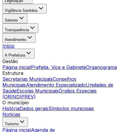
Legislação
Vigilância Sanitária
Setores
Transparência
Atendimento
Início
A Prefeitura
Gestão
Página inicial
Prefeita, Vice e Gabinete
Organograma
Estrutura
Secretarias Municipais
Conselhos
Municipais
Atendimento Especializado
Unidades de
Saúde
Escolas Municipais
Órgãos Especiais
(ORINDIPREV)
O município
História
Dados gerais
Símbolos municipais
Notícias
Turismo
Página inicial
Agenda de