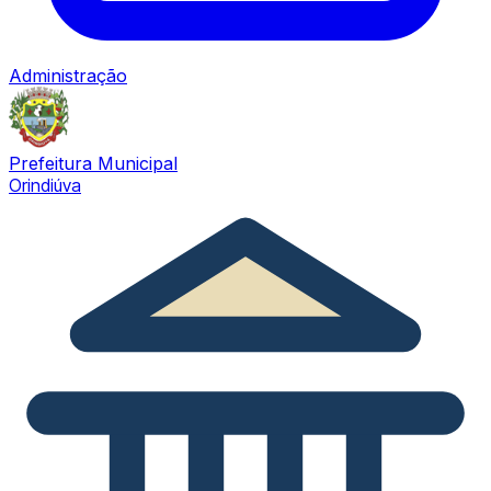
Administração
Prefeitura Municipal
Orindiúva