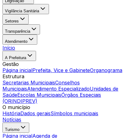
Legislação
Vigilância Sanitária
Setores
Transparência
Atendimento
Início
A Prefeitura
Gestão
Página inicial
Prefeita, Vice e Gabinete
Organograma
Estrutura
Secretarias Municipais
Conselhos
Municipais
Atendimento Especializado
Unidades de
Saúde
Escolas Municipais
Órgãos Especiais
(ORINDIPREV)
O município
História
Dados gerais
Símbolos municipais
Notícias
Turismo
Página inicial
Agenda de