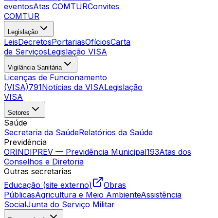
eventos
Atas COMTUR
Convites
COMTUR
Legislação
Leis
Decretos
Portarias
Ofícios
Carta
de Serviços
Legislação VISA
Vigilância Sanitária
Licenças de Funcionamento
(VISA)
791
Notícias da VISA
Legislação
VISA
Setores
Saúde
Secretaria da Saúde
Relatórios da Saúde
Previdência
ORINDIPREV — Previdência Municipal
193
Atas dos
Conselhos e Diretoria
Outras secretarias
Educação (site externo)
Obras
Públicas
Agricultura e Meio Ambiente
Assistência
Social
Junta do Serviço Militar