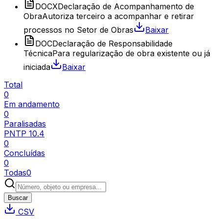
DOCX
Declaração de Acompanhamento de
Obra
Autoriza terceiro a acompanhar e retirar
processos no Setor de Obras
Baixar
DOC
Declaração de Responsabilidade
Técnica
Para regularização de obra existente ou já
iniciada
Baixar
Total
0
Em andamento
0
Paralisadas
PNTP
10.4
0
Concluídas
0
Todas
0
Buscar
CSV