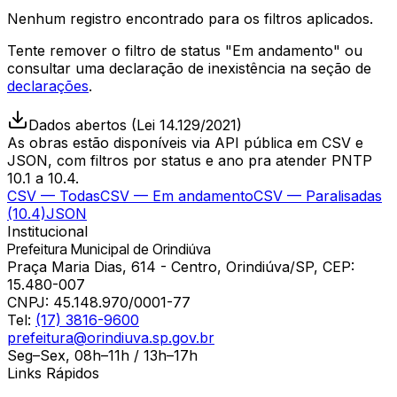
Nenhum registro encontrado para os filtros aplicados.
Tente remover o filtro de status "
Em andamento
" ou
consultar uma declaração de inexistência na seção de
declarações
.
Dados abertos (Lei 14.129/2021)
As obras estão disponíveis via API pública em CSV e
JSON, com filtros por status e ano pra atender PNTP
10.1 a 10.4.
CSV — Todas
CSV — Em andamento
CSV — Paralisadas
(10.4)
JSON
Institucional
Prefeitura Municipal de Orindiúva
Praça Maria Dias, 614 - Centro, Orindiúva/SP, CEP:
15.480-007
CNPJ:
45.148.970/0001-77
Tel:
(17) 3816-9600
prefeitura@orindiuva.sp.gov.br
Seg–Sex, 08h–11h / 13h–17h
Links Rápidos