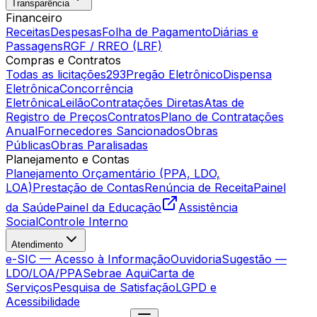
Transparência
Financeiro
Receitas
Despesas
Folha de Pagamento
Diárias e
Passagens
RGF / RREO (LRF)
Compras e Contratos
Todas as licitações
293
Pregão Eletrônico
Dispensa
Eletrônica
Concorrência
Eletrônica
Leilão
Contratações Diretas
Atas de
Registro de Preços
Contratos
Plano de Contratações
Anual
Fornecedores Sancionados
Obras
Públicas
Obras Paralisadas
Planejamento e Contas
Planejamento Orçamentário (PPA, LDO,
LOA)
Prestação de Contas
Renúncia de Receita
Painel
da Saúde
Painel da Educação
Assistência
Social
Controle Interno
Atendimento
e-SIC — Acesso à Informação
Ouvidoria
Sugestão —
LDO/LOA/PPA
Sebrae Aqui
Carta de
Serviços
Pesquisa de Satisfação
LGPD e
Acessibilidade