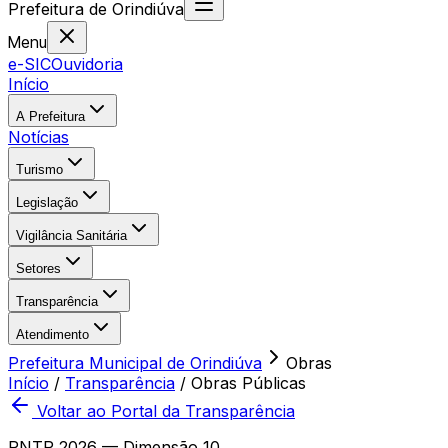
Prefeitura
de
Orindiúva
Menu
e-SIC
Ouvidoria
Início
A Prefeitura
Notícias
Turismo
Legislação
Vigilância Sanitária
Setores
Transparência
Atendimento
Prefeitura Municipal de Orindiúva
Obras
Início
/
Transparência
/
Obras Públicas
Voltar ao Portal da Transparência
PNTP 2026 — Dimensão 10