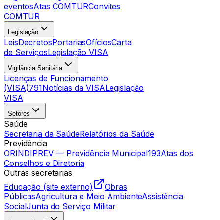
eventos
Atas COMTUR
Convites
COMTUR
Legislação
Leis
Decretos
Portarias
Ofícios
Carta
de Serviços
Legislação VISA
Vigilância Sanitária
Licenças de Funcionamento
(VISA)
791
Notícias da VISA
Legislação
VISA
Setores
Saúde
Secretaria da Saúde
Relatórios da Saúde
Previdência
ORINDIPREV — Previdência Municipal
193
Atas dos
Conselhos e Diretoria
Outras secretarias
Educação (site externo)
Obras
Públicas
Agricultura e Meio Ambiente
Assistência
Social
Junta do Serviço Militar