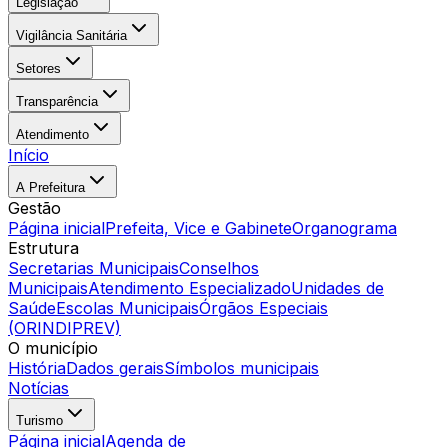
Legislação
Vigilância Sanitária
Setores
Transparência
Atendimento
Início
A Prefeitura
Gestão
Página inicial
Prefeita, Vice e Gabinete
Organograma
Estrutura
Secretarias Municipais
Conselhos
Municipais
Atendimento Especializado
Unidades de
Saúde
Escolas Municipais
Órgãos Especiais
(ORINDIPREV)
O município
História
Dados gerais
Símbolos municipais
Notícias
Turismo
Página inicial
Agenda de