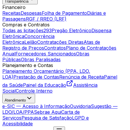
Transparência
Financeiro
Receitas
Despesas
Folha de Pagamento
Diárias e
Passagens
RGF / RREO (LRF)
Compras e Contratos
Todas as licitações
293
Pregão Eletrônico
Dispensa
Eletrônica
Concorrência
Eletrônica
Leilão
Contratações Diretas
Atas de
Registro de Preços
Contratos
Plano de Contratações
Anual
Fornecedores Sancionados
Obras
Públicas
Obras Paralisadas
Planejamento e Contas
Planejamento Orçamentário (PPA, LDO,
LOA)
Prestação de Contas
Renúncia de Receita
Painel
da Saúde
Painel da Educação
Assistência
Social
Controle Interno
Atendimento
e-SIC — Acesso à Informação
Ouvidoria
Sugestão —
LDO/LOA/PPA
Sebrae Aqui
Carta de
Serviços
Pesquisa de Satisfação
LGPD e
Acessibilidade