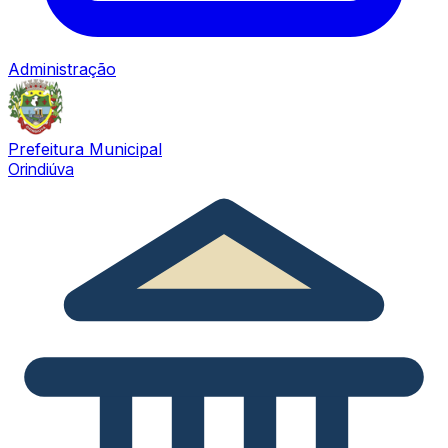
Administração
Prefeitura Municipal
Orindiúva