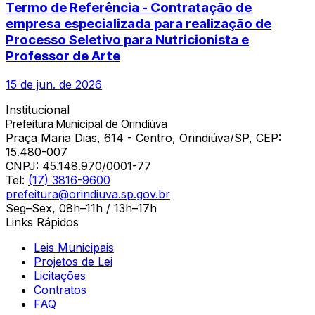
Termo de Referência - Contratação de
empresa especializada para realização de
Processo Seletivo para Nutricionista e
Professor de Arte
15 de jun. de 2026
Institucional
Prefeitura Municipal de Orindiúva
Praça Maria Dias, 614 - Centro, Orindiúva/SP, CEP:
15.480-007
CNPJ:
45.148.970/0001-77
Tel:
(17) 3816-9600
prefeitura@orindiuva.sp.gov.br
Seg–Sex, 08h–11h / 13h–17h
Links Rápidos
Leis Municipais
Projetos de Lei
Licitações
Contratos
FAQ