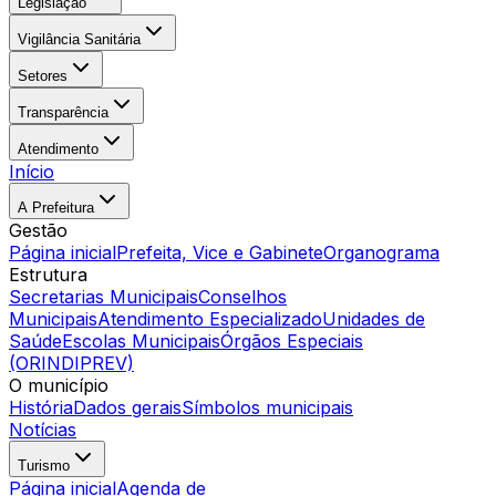
Legislação
Vigilância Sanitária
Setores
Transparência
Atendimento
Início
A Prefeitura
Gestão
Página inicial
Prefeita, Vice e Gabinete
Organograma
Estrutura
Secretarias Municipais
Conselhos
Municipais
Atendimento Especializado
Unidades de
Saúde
Escolas Municipais
Órgãos Especiais
(ORINDIPREV)
O município
História
Dados gerais
Símbolos municipais
Notícias
Turismo
Página inicial
Agenda de