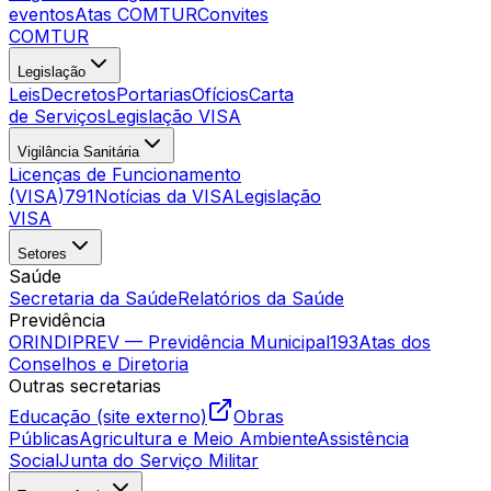
eventos
Atas COMTUR
Convites
COMTUR
Legislação
Leis
Decretos
Portarias
Ofícios
Carta
de Serviços
Legislação VISA
Vigilância Sanitária
Licenças de Funcionamento
(VISA)
791
Notícias da VISA
Legislação
VISA
Setores
Saúde
Secretaria da Saúde
Relatórios da Saúde
Previdência
ORINDIPREV — Previdência Municipal
193
Atas dos
Conselhos e Diretoria
Outras secretarias
Educação (site externo)
Obras
Públicas
Agricultura e Meio Ambiente
Assistência
Social
Junta do Serviço Militar