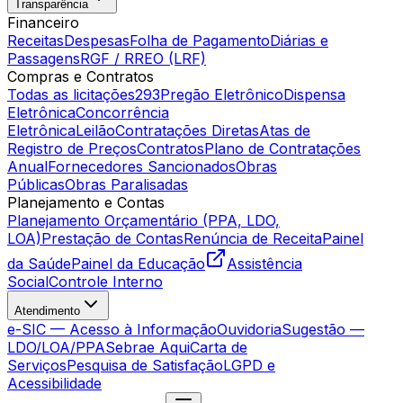
Transparência
Financeiro
Receitas
Despesas
Folha de Pagamento
Diárias e
Passagens
RGF / RREO (LRF)
Compras e Contratos
Todas as licitações
293
Pregão Eletrônico
Dispensa
Eletrônica
Concorrência
Eletrônica
Leilão
Contratações Diretas
Atas de
Registro de Preços
Contratos
Plano de Contratações
Anual
Fornecedores Sancionados
Obras
Públicas
Obras Paralisadas
Planejamento e Contas
Planejamento Orçamentário (PPA, LDO,
LOA)
Prestação de Contas
Renúncia de Receita
Painel
da Saúde
Painel da Educação
Assistência
Social
Controle Interno
Atendimento
e-SIC — Acesso à Informação
Ouvidoria
Sugestão —
LDO/LOA/PPA
Sebrae Aqui
Carta de
Serviços
Pesquisa de Satisfação
LGPD e
Acessibilidade