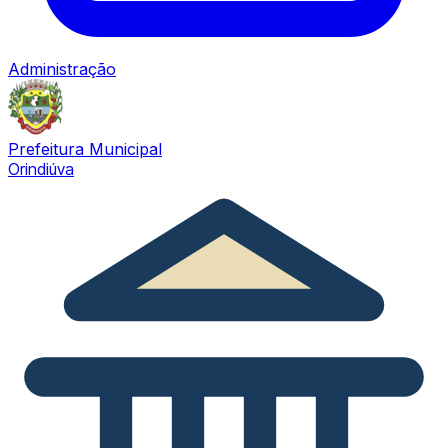
Administração
Prefeitura Municipal
Orindiúva