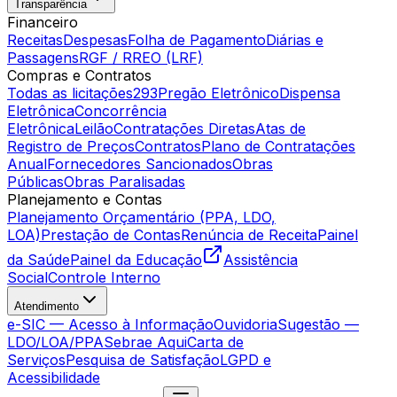
Transparência
Financeiro
Receitas
Despesas
Folha de Pagamento
Diárias e
Passagens
RGF / RREO (LRF)
Compras e Contratos
Todas as licitações
293
Pregão Eletrônico
Dispensa
Eletrônica
Concorrência
Eletrônica
Leilão
Contratações Diretas
Atas de
Registro de Preços
Contratos
Plano de Contratações
Anual
Fornecedores Sancionados
Obras
Públicas
Obras Paralisadas
Planejamento e Contas
Planejamento Orçamentário (PPA, LDO,
LOA)
Prestação de Contas
Renúncia de Receita
Painel
da Saúde
Painel da Educação
Assistência
Social
Controle Interno
Atendimento
e-SIC — Acesso à Informação
Ouvidoria
Sugestão —
LDO/LOA/PPA
Sebrae Aqui
Carta de
Serviços
Pesquisa de Satisfação
LGPD e
Acessibilidade