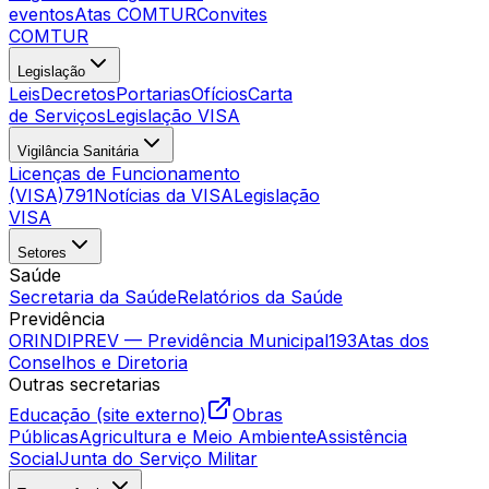
eventos
Atas COMTUR
Convites
COMTUR
Legislação
Leis
Decretos
Portarias
Ofícios
Carta
de Serviços
Legislação VISA
Vigilância Sanitária
Licenças de Funcionamento
(VISA)
791
Notícias da VISA
Legislação
VISA
Setores
Saúde
Secretaria da Saúde
Relatórios da Saúde
Previdência
ORINDIPREV — Previdência Municipal
193
Atas dos
Conselhos e Diretoria
Outras secretarias
Educação (site externo)
Obras
Públicas
Agricultura e Meio Ambiente
Assistência
Social
Junta do Serviço Militar