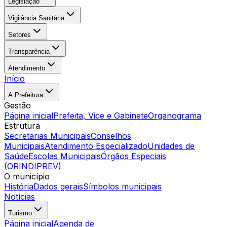
Legislação
Vigilância Sanitária
Setores
Transparência
Atendimento
Início
A Prefeitura
Gestão
Página inicial
Prefeita, Vice e Gabinete
Organograma
Estrutura
Secretarias Municipais
Conselhos
Municipais
Atendimento Especializado
Unidades de
Saúde
Escolas Municipais
Órgãos Especiais
(ORINDIPREV)
O município
História
Dados gerais
Símbolos municipais
Notícias
Turismo
Página inicial
Agenda de