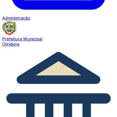
Administração
Prefeitura Municipal
Orindiúva