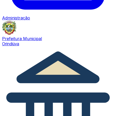
Administração
Prefeitura Municipal
Orindiúva