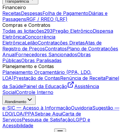
Transparência
Financeiro
Receitas
Despesas
Folha de Pagamento
Diárias e
Passagens
RGF / RREO (LRF)
Compras e Contratos
Todas as licitações
293
Pregão Eletrônico
Dispensa
Eletrônica
Concorrência
Eletrônica
Leilão
Contratações Diretas
Atas de
Registro de Preços
Contratos
Plano de Contratações
Anual
Fornecedores Sancionados
Obras
Públicas
Obras Paralisadas
Planejamento e Contas
Planejamento Orçamentário (PPA, LDO,
LOA)
Prestação de Contas
Renúncia de Receita
Painel
da Saúde
Painel da Educação
Assistência
Social
Controle Interno
Atendimento
e-SIC — Acesso à Informação
Ouvidoria
Sugestão —
LDO/LOA/PPA
Sebrae Aqui
Carta de
Serviços
Pesquisa de Satisfação
LGPD e
Acessibilidade