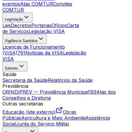
eventos
Atas COMTUR
Convites
COMTUR
Legislação
Leis
Decretos
Portarias
Ofícios
Carta
de Serviços
Legislação VISA
Vigilância Sanitária
Licenças de Funcionamento
(VISA)
791
Notícias da VISA
Legislação
VISA
Setores
Saúde
Secretaria da Saúde
Relatórios da Saúde
Previdência
ORINDIPREV — Previdência Municipal
193
Atas dos
Conselhos e Diretoria
Outras secretarias
Educação (site externo)
Obras
Públicas
Agricultura e Meio Ambiente
Assistência
Social
Junta do Serviço Militar