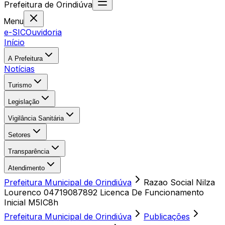
Prefeitura
de
Orindiúva
Menu
e-SIC
Ouvidoria
Início
A Prefeitura
Notícias
Turismo
Legislação
Vigilância Sanitária
Setores
Transparência
Atendimento
Prefeitura Municipal de Orindiúva
Razao Social Nilza
Lourenco 04719087892 Licenca De Funcionamento
Inicial M5IC8h
Prefeitura Municipal de Orindiúva
Publicações