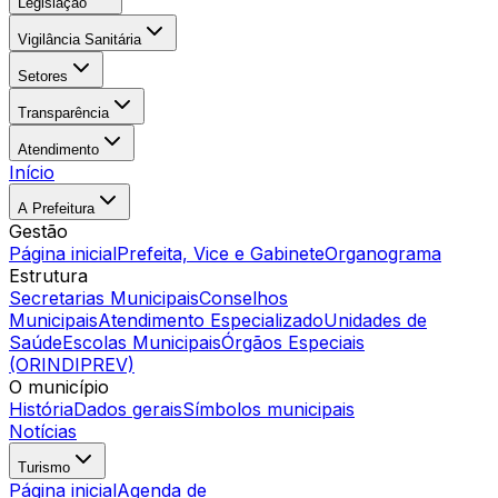
Legislação
Vigilância Sanitária
Setores
Transparência
Atendimento
Início
A Prefeitura
Gestão
Página inicial
Prefeita, Vice e Gabinete
Organograma
Estrutura
Secretarias Municipais
Conselhos
Municipais
Atendimento Especializado
Unidades de
Saúde
Escolas Municipais
Órgãos Especiais
(ORINDIPREV)
O município
História
Dados gerais
Símbolos municipais
Notícias
Turismo
Página inicial
Agenda de