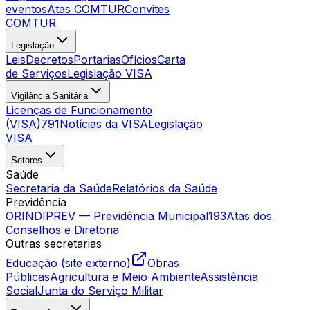
eventos
Atas COMTUR
Convites
COMTUR
Legislação
Leis
Decretos
Portarias
Ofícios
Carta
de Serviços
Legislação VISA
Vigilância Sanitária
Licenças de Funcionamento
(VISA)
791
Notícias da VISA
Legislação
VISA
Setores
Saúde
Secretaria da Saúde
Relatórios da Saúde
Previdência
ORINDIPREV — Previdência Municipal
193
Atas dos
Conselhos e Diretoria
Outras secretarias
Educação (site externo)
Obras
Públicas
Agricultura e Meio Ambiente
Assistência
Social
Junta do Serviço Militar