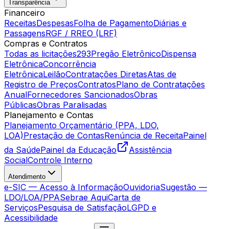
Transparência
Financeiro
Receitas
Despesas
Folha de Pagamento
Diárias e
Passagens
RGF / RREO (LRF)
Compras e Contratos
Todas as licitações
293
Pregão Eletrônico
Dispensa
Eletrônica
Concorrência
Eletrônica
Leilão
Contratações Diretas
Atas de
Registro de Preços
Contratos
Plano de Contratações
Anual
Fornecedores Sancionados
Obras
Públicas
Obras Paralisadas
Planejamento e Contas
Planejamento Orçamentário (PPA, LDO,
LOA)
Prestação de Contas
Renúncia de Receita
Painel
da Saúde
Painel da Educação
Assistência
Social
Controle Interno
Atendimento
e-SIC — Acesso à Informação
Ouvidoria
Sugestão —
LDO/LOA/PPA
Sebrae Aqui
Carta de
Serviços
Pesquisa de Satisfação
LGPD e
Acessibilidade