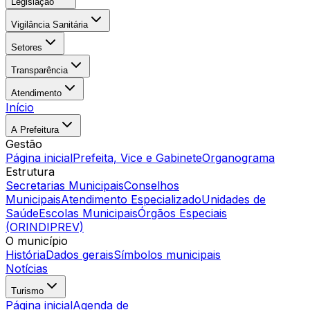
Legislação
Vigilância Sanitária
Setores
Transparência
Atendimento
Início
A Prefeitura
Gestão
Página inicial
Prefeita, Vice e Gabinete
Organograma
Estrutura
Secretarias Municipais
Conselhos
Municipais
Atendimento Especializado
Unidades de
Saúde
Escolas Municipais
Órgãos Especiais
(ORINDIPREV)
O município
História
Dados gerais
Símbolos municipais
Notícias
Turismo
Página inicial
Agenda de