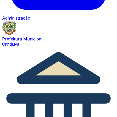
Administração
Prefeitura Municipal
Orindiúva