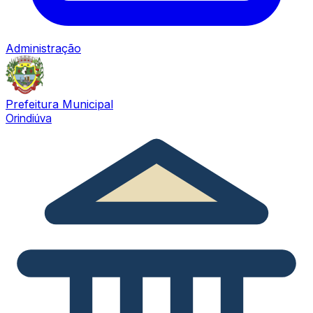
Administração
Prefeitura Municipal
Orindiúva