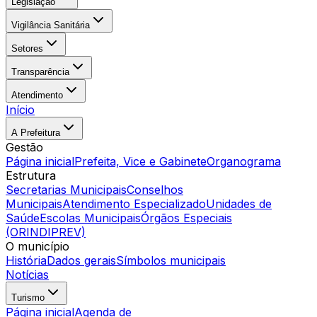
Legislação
Vigilância Sanitária
Setores
Transparência
Atendimento
Início
A Prefeitura
Gestão
Página inicial
Prefeita, Vice e Gabinete
Organograma
Estrutura
Secretarias Municipais
Conselhos
Municipais
Atendimento Especializado
Unidades de
Saúde
Escolas Municipais
Órgãos Especiais
(ORINDIPREV)
O município
História
Dados gerais
Símbolos municipais
Notícias
Turismo
Página inicial
Agenda de