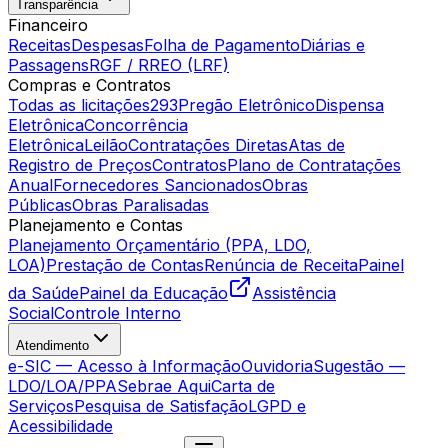
Transparência
Financeiro
Receitas
Despesas
Folha de Pagamento
Diárias e
Passagens
RGF / RREO (LRF)
Compras e Contratos
Todas as licitações
293
Pregão Eletrônico
Dispensa
Eletrônica
Concorrência
Eletrônica
Leilão
Contratações Diretas
Atas de
Registro de Preços
Contratos
Plano de Contratações
Anual
Fornecedores Sancionados
Obras
Públicas
Obras Paralisadas
Planejamento e Contas
Planejamento Orçamentário (PPA, LDO,
LOA)
Prestação de Contas
Renúncia de Receita
Painel
da Saúde
Painel da Educação
Assistência
Social
Controle Interno
Atendimento
e-SIC — Acesso à Informação
Ouvidoria
Sugestão —
LDO/LOA/PPA
Sebrae Aqui
Carta de
Serviços
Pesquisa de Satisfação
LGPD e
Acessibilidade