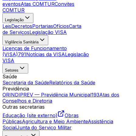
eventos
Atas COMTUR
Convites
COMTUR
Legislação
Leis
Decretos
Portarias
Ofícios
Carta
de Serviços
Legislação VISA
Vigilância Sanitária
Licenças de Funcionamento
(VISA)
791
Notícias da VISA
Legislação
VISA
Setores
Saúde
Secretaria da Saúde
Relatórios da Saúde
Previdência
ORINDIPREV — Previdência Municipal
193
Atas dos
Conselhos e Diretoria
Outras secretarias
Educação (site externo)
Obras
Públicas
Agricultura e Meio Ambiente
Assistência
Social
Junta do Serviço Militar