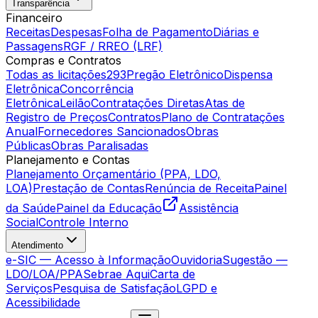
Transparência
Financeiro
Receitas
Despesas
Folha de Pagamento
Diárias e
Passagens
RGF / RREO (LRF)
Compras e Contratos
Todas as licitações
293
Pregão Eletrônico
Dispensa
Eletrônica
Concorrência
Eletrônica
Leilão
Contratações Diretas
Atas de
Registro de Preços
Contratos
Plano de Contratações
Anual
Fornecedores Sancionados
Obras
Públicas
Obras Paralisadas
Planejamento e Contas
Planejamento Orçamentário (PPA, LDO,
LOA)
Prestação de Contas
Renúncia de Receita
Painel
da Saúde
Painel da Educação
Assistência
Social
Controle Interno
Atendimento
e-SIC — Acesso à Informação
Ouvidoria
Sugestão —
LDO/LOA/PPA
Sebrae Aqui
Carta de
Serviços
Pesquisa de Satisfação
LGPD e
Acessibilidade