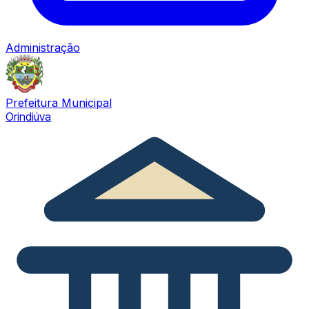
Administração
Prefeitura Municipal
Orindiúva