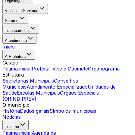
Legislação
Vigilância Sanitária
Setores
Transparência
Atendimento
Início
A Prefeitura
Gestão
Página inicial
Prefeita, Vice e Gabinete
Organograma
Estrutura
Secretarias Municipais
Conselhos
Municipais
Atendimento Especializado
Unidades de
Saúde
Escolas Municipais
Órgãos Especiais
(ORINDIPREV)
O município
História
Dados gerais
Símbolos municipais
Notícias
Turismo
Página inicial
Agenda de