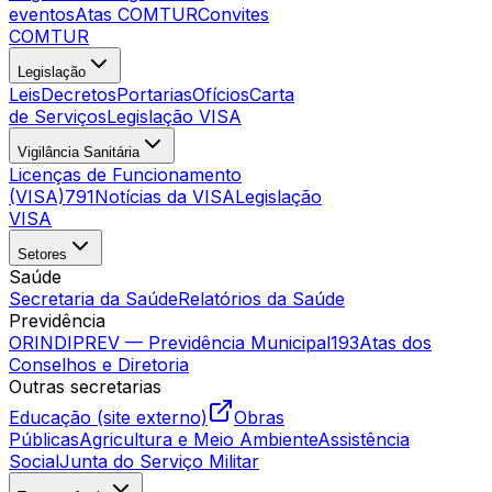
eventos
Atas COMTUR
Convites
COMTUR
Legislação
Leis
Decretos
Portarias
Ofícios
Carta
de Serviços
Legislação VISA
Vigilância Sanitária
Licenças de Funcionamento
(VISA)
791
Notícias da VISA
Legislação
VISA
Setores
Saúde
Secretaria da Saúde
Relatórios da Saúde
Previdência
ORINDIPREV — Previdência Municipal
193
Atas dos
Conselhos e Diretoria
Outras secretarias
Educação (site externo)
Obras
Públicas
Agricultura e Meio Ambiente
Assistência
Social
Junta do Serviço Militar