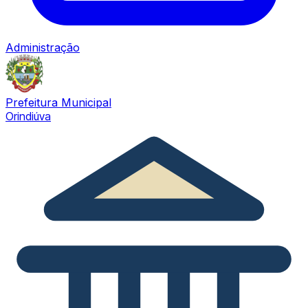
Administração
Prefeitura Municipal
Orindiúva