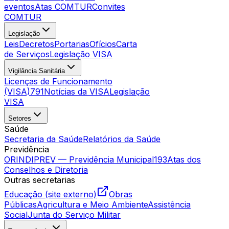
eventos
Atas COMTUR
Convites
COMTUR
Legislação
Leis
Decretos
Portarias
Ofícios
Carta
de Serviços
Legislação VISA
Vigilância Sanitária
Licenças de Funcionamento
(VISA)
791
Notícias da VISA
Legislação
VISA
Setores
Saúde
Secretaria da Saúde
Relatórios da Saúde
Previdência
ORINDIPREV — Previdência Municipal
193
Atas dos
Conselhos e Diretoria
Outras secretarias
Educação (site externo)
Obras
Públicas
Agricultura e Meio Ambiente
Assistência
Social
Junta do Serviço Militar