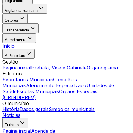
Legislação
Vigilância Sanitária
Setores
Transparência
Atendimento
Início
A Prefeitura
Gestão
Página inicial
Prefeita, Vice e Gabinete
Organograma
Estrutura
Secretarias Municipais
Conselhos
Municipais
Atendimento Especializado
Unidades de
Saúde
Escolas Municipais
Órgãos Especiais
(ORINDIPREV)
O município
História
Dados gerais
Símbolos municipais
Notícias
Turismo
Página inicial
Agenda de