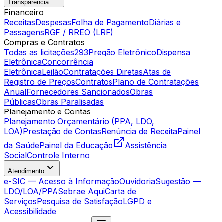
Transparência
Financeiro
Receitas
Despesas
Folha de Pagamento
Diárias e
Passagens
RGF / RREO (LRF)
Compras e Contratos
Todas as licitações
293
Pregão Eletrônico
Dispensa
Eletrônica
Concorrência
Eletrônica
Leilão
Contratações Diretas
Atas de
Registro de Preços
Contratos
Plano de Contratações
Anual
Fornecedores Sancionados
Obras
Públicas
Obras Paralisadas
Planejamento e Contas
Planejamento Orçamentário (PPA, LDO,
LOA)
Prestação de Contas
Renúncia de Receita
Painel
da Saúde
Painel da Educação
Assistência
Social
Controle Interno
Atendimento
e-SIC — Acesso à Informação
Ouvidoria
Sugestão —
LDO/LOA/PPA
Sebrae Aqui
Carta de
Serviços
Pesquisa de Satisfação
LGPD e
Acessibilidade