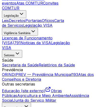
eventos
Atas COMTUR
Convites
COMTUR
Legislação
Leis
Decretos
Portarias
Ofícios
Carta
de Serviços
Legislação VISA
Vigilância Sanitária
Licenças de Funcionamento
(VISA)
791
Notícias da VISA
Legislação
VISA
Setores
Saúde
Secretaria da Saúde
Relatórios da Saúde
Previdência
ORINDIPREV — Previdência Municipal
193
Atas dos
Conselhos e Diretoria
Outras secretarias
Educação (site externo)
Obras
Públicas
Agricultura e Meio Ambiente
Assistência
Social
Junta do Serviço Militar