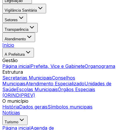
Legislação
Vigilância Sanitária
Setores
Transparência
Atendimento
Início
A Prefeitura
Gestão
Página inicial
Prefeita, Vice e Gabinete
Organograma
Estrutura
Secretarias Municipais
Conselhos
Municipais
Atendimento Especializado
Unidades de
Saúde
Escolas Municipais
Órgãos Especiais
(ORINDIPREV)
O município
História
Dados gerais
Símbolos municipais
Notícias
Turismo
Página inicial
Agenda de