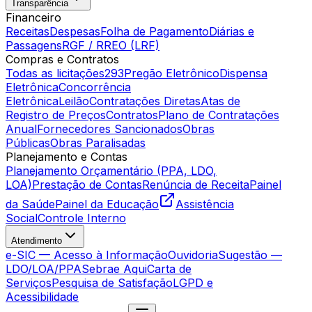
Transparência
Financeiro
Receitas
Despesas
Folha de Pagamento
Diárias e
Passagens
RGF / RREO (LRF)
Compras e Contratos
Todas as licitações
293
Pregão Eletrônico
Dispensa
Eletrônica
Concorrência
Eletrônica
Leilão
Contratações Diretas
Atas de
Registro de Preços
Contratos
Plano de Contratações
Anual
Fornecedores Sancionados
Obras
Públicas
Obras Paralisadas
Planejamento e Contas
Planejamento Orçamentário (PPA, LDO,
LOA)
Prestação de Contas
Renúncia de Receita
Painel
da Saúde
Painel da Educação
Assistência
Social
Controle Interno
Atendimento
e-SIC — Acesso à Informação
Ouvidoria
Sugestão —
LDO/LOA/PPA
Sebrae Aqui
Carta de
Serviços
Pesquisa de Satisfação
LGPD e
Acessibilidade