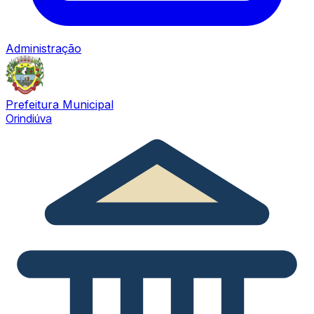
Administração
Prefeitura Municipal
Orindiúva