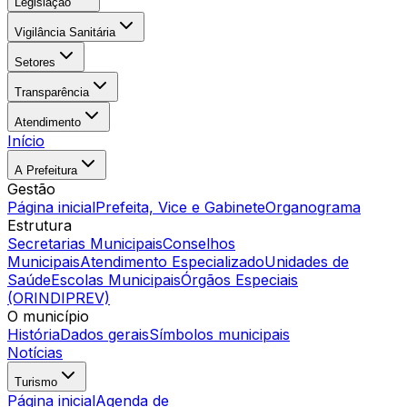
Legislação
Vigilância Sanitária
Setores
Transparência
Atendimento
Início
A Prefeitura
Gestão
Página inicial
Prefeita, Vice e Gabinete
Organograma
Estrutura
Secretarias Municipais
Conselhos
Municipais
Atendimento Especializado
Unidades de
Saúde
Escolas Municipais
Órgãos Especiais
(ORINDIPREV)
O município
História
Dados gerais
Símbolos municipais
Notícias
Turismo
Página inicial
Agenda de