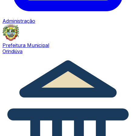
Administração
Prefeitura Municipal
Orindiúva