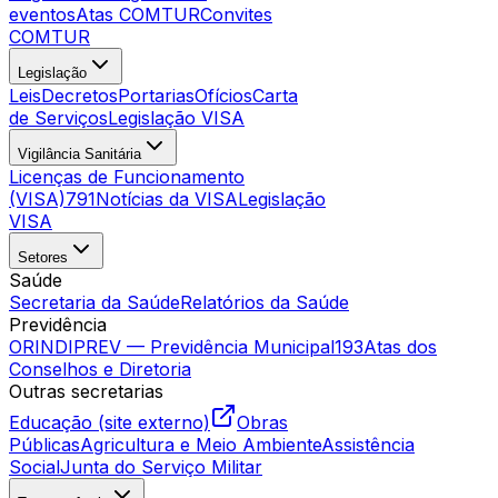
eventos
Atas COMTUR
Convites
COMTUR
Legislação
Leis
Decretos
Portarias
Ofícios
Carta
de Serviços
Legislação VISA
Vigilância Sanitária
Licenças de Funcionamento
(VISA)
791
Notícias da VISA
Legislação
VISA
Setores
Saúde
Secretaria da Saúde
Relatórios da Saúde
Previdência
ORINDIPREV — Previdência Municipal
193
Atas dos
Conselhos e Diretoria
Outras secretarias
Educação (site externo)
Obras
Públicas
Agricultura e Meio Ambiente
Assistência
Social
Junta do Serviço Militar