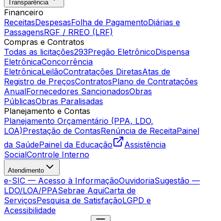
Transparência
Financeiro
Receitas
Despesas
Folha de Pagamento
Diárias e
Passagens
RGF / RREO (LRF)
Compras e Contratos
Todas as licitações
293
Pregão Eletrônico
Dispensa
Eletrônica
Concorrência
Eletrônica
Leilão
Contratações Diretas
Atas de
Registro de Preços
Contratos
Plano de Contratações
Anual
Fornecedores Sancionados
Obras
Públicas
Obras Paralisadas
Planejamento e Contas
Planejamento Orçamentário (PPA, LDO,
LOA)
Prestação de Contas
Renúncia de Receita
Painel
da Saúde
Painel da Educação
Assistência
Social
Controle Interno
Atendimento
e-SIC — Acesso à Informação
Ouvidoria
Sugestão —
LDO/LOA/PPA
Sebrae Aqui
Carta de
Serviços
Pesquisa de Satisfação
LGPD e
Acessibilidade