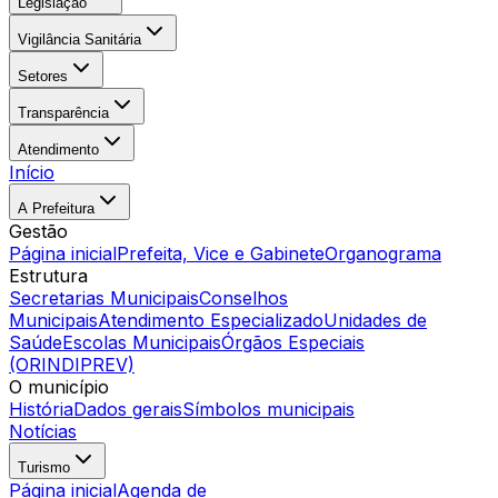
Legislação
Vigilância Sanitária
Setores
Transparência
Atendimento
Início
A Prefeitura
Gestão
Página inicial
Prefeita, Vice e Gabinete
Organograma
Estrutura
Secretarias Municipais
Conselhos
Municipais
Atendimento Especializado
Unidades de
Saúde
Escolas Municipais
Órgãos Especiais
(ORINDIPREV)
O município
História
Dados gerais
Símbolos municipais
Notícias
Turismo
Página inicial
Agenda de