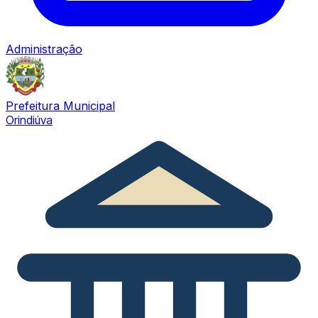
Administração
Prefeitura Municipal
Orindiúva