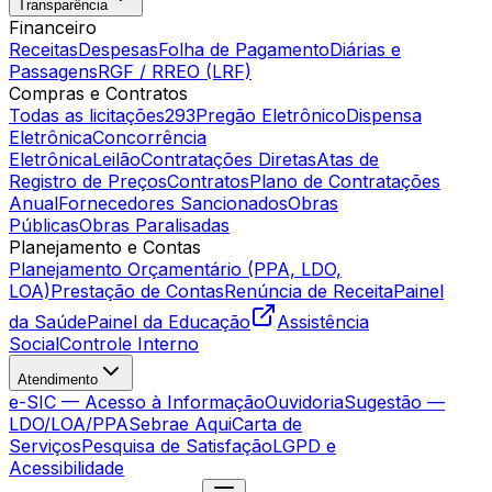
Transparência
Financeiro
Receitas
Despesas
Folha de Pagamento
Diárias e
Passagens
RGF / RREO (LRF)
Compras e Contratos
Todas as licitações
293
Pregão Eletrônico
Dispensa
Eletrônica
Concorrência
Eletrônica
Leilão
Contratações Diretas
Atas de
Registro de Preços
Contratos
Plano de Contratações
Anual
Fornecedores Sancionados
Obras
Públicas
Obras Paralisadas
Planejamento e Contas
Planejamento Orçamentário (PPA, LDO,
LOA)
Prestação de Contas
Renúncia de Receita
Painel
da Saúde
Painel da Educação
Assistência
Social
Controle Interno
Atendimento
e-SIC — Acesso à Informação
Ouvidoria
Sugestão —
LDO/LOA/PPA
Sebrae Aqui
Carta de
Serviços
Pesquisa de Satisfação
LGPD e
Acessibilidade