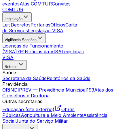
eventos
Atas COMTUR
Convites
COMTUR
Legislação
Leis
Decretos
Portarias
Ofícios
Carta
de Serviços
Legislação VISA
Vigilância Sanitária
Licenças de Funcionamento
(VISA)
791
Notícias da VISA
Legislação
VISA
Setores
Saúde
Secretaria da Saúde
Relatórios da Saúde
Previdência
ORINDIPREV — Previdência Municipal
193
Atas dos
Conselhos e Diretoria
Outras secretarias
Educação (site externo)
Obras
Públicas
Agricultura e Meio Ambiente
Assistência
Social
Junta do Serviço Militar