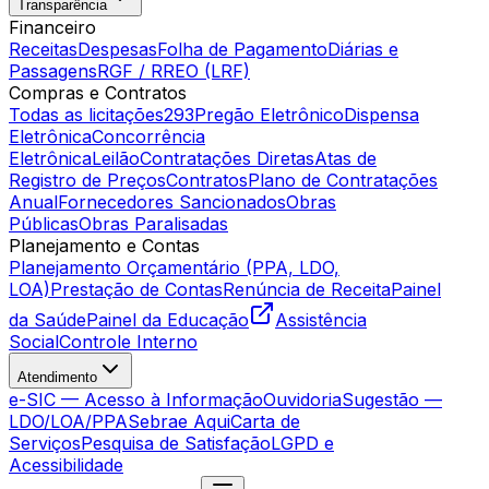
Transparência
Financeiro
Receitas
Despesas
Folha de Pagamento
Diárias e
Passagens
RGF / RREO (LRF)
Compras e Contratos
Todas as licitações
293
Pregão Eletrônico
Dispensa
Eletrônica
Concorrência
Eletrônica
Leilão
Contratações Diretas
Atas de
Registro de Preços
Contratos
Plano de Contratações
Anual
Fornecedores Sancionados
Obras
Públicas
Obras Paralisadas
Planejamento e Contas
Planejamento Orçamentário (PPA, LDO,
LOA)
Prestação de Contas
Renúncia de Receita
Painel
da Saúde
Painel da Educação
Assistência
Social
Controle Interno
Atendimento
e-SIC — Acesso à Informação
Ouvidoria
Sugestão —
LDO/LOA/PPA
Sebrae Aqui
Carta de
Serviços
Pesquisa de Satisfação
LGPD e
Acessibilidade