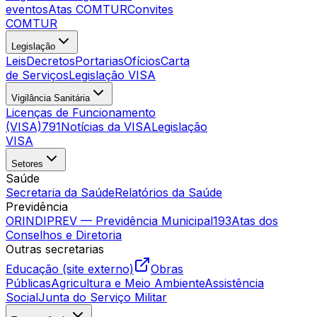
eventos
Atas COMTUR
Convites
COMTUR
Legislação
Leis
Decretos
Portarias
Ofícios
Carta
de Serviços
Legislação VISA
Vigilância Sanitária
Licenças de Funcionamento
(VISA)
791
Notícias da VISA
Legislação
VISA
Setores
Saúde
Secretaria da Saúde
Relatórios da Saúde
Previdência
ORINDIPREV — Previdência Municipal
193
Atas dos
Conselhos e Diretoria
Outras secretarias
Educação (site externo)
Obras
Públicas
Agricultura e Meio Ambiente
Assistência
Social
Junta do Serviço Militar