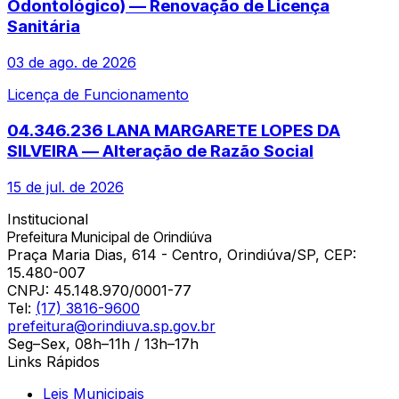
Odontológico) — Renovação de Licença
Sanitária
03 de ago. de 2026
Licença de Funcionamento
04.346.236 LANA MARGARETE LOPES DA
SILVEIRA — Alteração de Razão Social
15 de jul. de 2026
Institucional
Prefeitura Municipal de Orindiúva
Praça Maria Dias, 614 - Centro, Orindiúva/SP, CEP:
15.480-007
CNPJ:
45.148.970/0001-77
Tel:
(17) 3816-9600
prefeitura@orindiuva.sp.gov.br
Seg–Sex, 08h–11h / 13h–17h
Links Rápidos
Leis Municipais