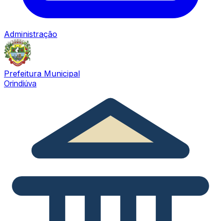
Administração
Prefeitura Municipal
Orindiúva