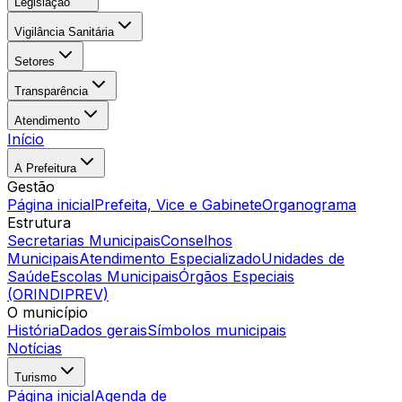
Legislação
Vigilância Sanitária
Setores
Transparência
Atendimento
Início
A Prefeitura
Gestão
Página inicial
Prefeita, Vice e Gabinete
Organograma
Estrutura
Secretarias Municipais
Conselhos
Municipais
Atendimento Especializado
Unidades de
Saúde
Escolas Municipais
Órgãos Especiais
(ORINDIPREV)
O município
História
Dados gerais
Símbolos municipais
Notícias
Turismo
Página inicial
Agenda de