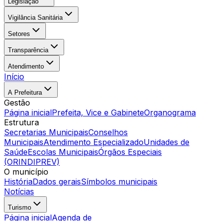
Legislação
Vigilância Sanitária
Setores
Transparência
Atendimento
Início
A Prefeitura
Gestão
Página inicial
Prefeita, Vice e Gabinete
Organograma
Estrutura
Secretarias Municipais
Conselhos
Municipais
Atendimento Especializado
Unidades de
Saúde
Escolas Municipais
Órgãos Especiais
(ORINDIPREV)
O município
História
Dados gerais
Símbolos municipais
Notícias
Turismo
Página inicial
Agenda de