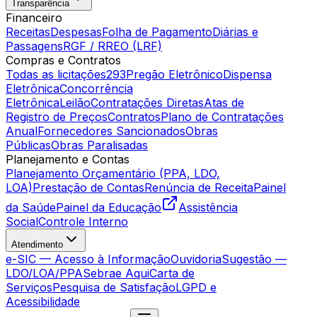
Transparência
Financeiro
Receitas
Despesas
Folha de Pagamento
Diárias e
Passagens
RGF / RREO (LRF)
Compras e Contratos
Todas as licitações
293
Pregão Eletrônico
Dispensa
Eletrônica
Concorrência
Eletrônica
Leilão
Contratações Diretas
Atas de
Registro de Preços
Contratos
Plano de Contratações
Anual
Fornecedores Sancionados
Obras
Públicas
Obras Paralisadas
Planejamento e Contas
Planejamento Orçamentário (PPA, LDO,
LOA)
Prestação de Contas
Renúncia de Receita
Painel
da Saúde
Painel da Educação
Assistência
Social
Controle Interno
Atendimento
e-SIC — Acesso à Informação
Ouvidoria
Sugestão —
LDO/LOA/PPA
Sebrae Aqui
Carta de
Serviços
Pesquisa de Satisfação
LGPD e
Acessibilidade