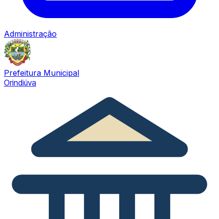
Administração
Prefeitura Municipal
Orindiúva