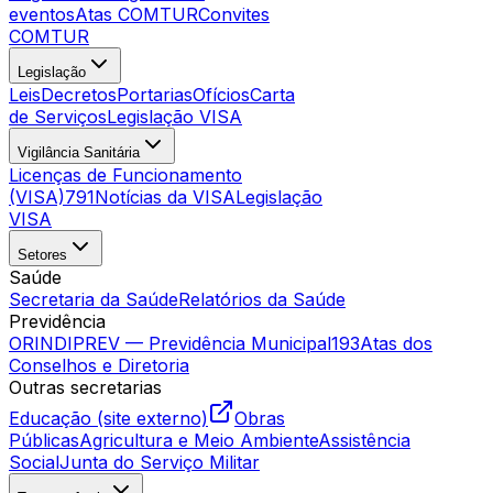
eventos
Atas COMTUR
Convites
COMTUR
Legislação
Leis
Decretos
Portarias
Ofícios
Carta
de Serviços
Legislação VISA
Vigilância Sanitária
Licenças de Funcionamento
(VISA)
791
Notícias da VISA
Legislação
VISA
Setores
Saúde
Secretaria da Saúde
Relatórios da Saúde
Previdência
ORINDIPREV — Previdência Municipal
193
Atas dos
Conselhos e Diretoria
Outras secretarias
Educação (site externo)
Obras
Públicas
Agricultura e Meio Ambiente
Assistência
Social
Junta do Serviço Militar