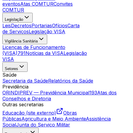
eventos
Atas COMTUR
Convites
COMTUR
Legislação
Leis
Decretos
Portarias
Ofícios
Carta
de Serviços
Legislação VISA
Vigilância Sanitária
Licenças de Funcionamento
(VISA)
791
Notícias da VISA
Legislação
VISA
Setores
Saúde
Secretaria da Saúde
Relatórios da Saúde
Previdência
ORINDIPREV — Previdência Municipal
193
Atas dos
Conselhos e Diretoria
Outras secretarias
Educação (site externo)
Obras
Públicas
Agricultura e Meio Ambiente
Assistência
Social
Junta do Serviço Militar