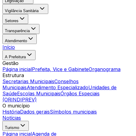
Legislação
Vigilância Sanitária
Setores
Transparência
Atendimento
Início
A Prefeitura
Gestão
Página inicial
Prefeita, Vice e Gabinete
Organograma
Estrutura
Secretarias Municipais
Conselhos
Municipais
Atendimento Especializado
Unidades de
Saúde
Escolas Municipais
Órgãos Especiais
(ORINDIPREV)
O município
História
Dados gerais
Símbolos municipais
Notícias
Turismo
Página inicial
Agenda de