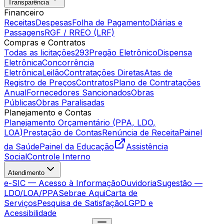
Transparência
Financeiro
Receitas
Despesas
Folha de Pagamento
Diárias e
Passagens
RGF / RREO (LRF)
Compras e Contratos
Todas as licitações
293
Pregão Eletrônico
Dispensa
Eletrônica
Concorrência
Eletrônica
Leilão
Contratações Diretas
Atas de
Registro de Preços
Contratos
Plano de Contratações
Anual
Fornecedores Sancionados
Obras
Públicas
Obras Paralisadas
Planejamento e Contas
Planejamento Orçamentário (PPA, LDO,
LOA)
Prestação de Contas
Renúncia de Receita
Painel
da Saúde
Painel da Educação
Assistência
Social
Controle Interno
Atendimento
e-SIC — Acesso à Informação
Ouvidoria
Sugestão —
LDO/LOA/PPA
Sebrae Aqui
Carta de
Serviços
Pesquisa de Satisfação
LGPD e
Acessibilidade