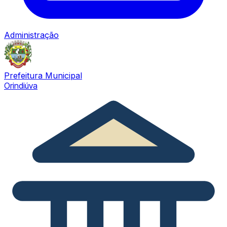
Administração
Prefeitura Municipal
Orindiúva