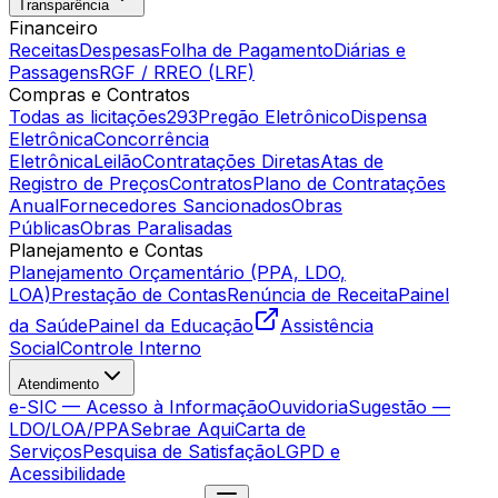
Transparência
Financeiro
Receitas
Despesas
Folha de Pagamento
Diárias e
Passagens
RGF / RREO (LRF)
Compras e Contratos
Todas as licitações
293
Pregão Eletrônico
Dispensa
Eletrônica
Concorrência
Eletrônica
Leilão
Contratações Diretas
Atas de
Registro de Preços
Contratos
Plano de Contratações
Anual
Fornecedores Sancionados
Obras
Públicas
Obras Paralisadas
Planejamento e Contas
Planejamento Orçamentário (PPA, LDO,
LOA)
Prestação de Contas
Renúncia de Receita
Painel
da Saúde
Painel da Educação
Assistência
Social
Controle Interno
Atendimento
e-SIC — Acesso à Informação
Ouvidoria
Sugestão —
LDO/LOA/PPA
Sebrae Aqui
Carta de
Serviços
Pesquisa de Satisfação
LGPD e
Acessibilidade