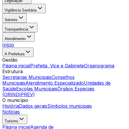
Legislação
Vigilância Sanitária
Setores
Transparência
Atendimento
Início
A Prefeitura
Gestão
Página inicial
Prefeita, Vice e Gabinete
Organograma
Estrutura
Secretarias Municipais
Conselhos
Municipais
Atendimento Especializado
Unidades de
Saúde
Escolas Municipais
Órgãos Especiais
(ORINDIPREV)
O município
História
Dados gerais
Símbolos municipais
Notícias
Turismo
Página inicial
Agenda de