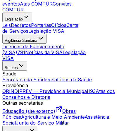
eventos
Atas COMTUR
Convites
COMTUR
Legislação
Leis
Decretos
Portarias
Ofícios
Carta
de Serviços
Legislação VISA
Vigilância Sanitária
Licenças de Funcionamento
(VISA)
791
Notícias da VISA
Legislação
VISA
Setores
Saúde
Secretaria da Saúde
Relatórios da Saúde
Previdência
ORINDIPREV — Previdência Municipal
193
Atas dos
Conselhos e Diretoria
Outras secretarias
Educação (site externo)
Obras
Públicas
Agricultura e Meio Ambiente
Assistência
Social
Junta do Serviço Militar