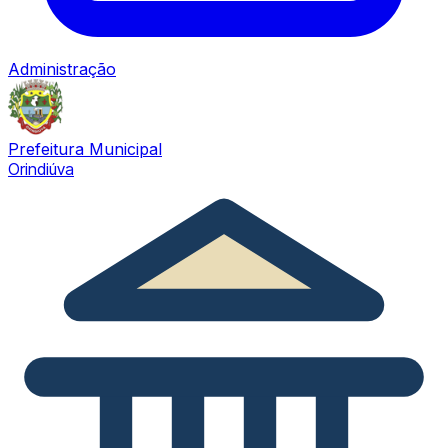
Administração
Prefeitura Municipal
Orindiúva