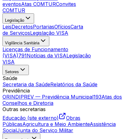
eventos
Atas COMTUR
Convites
COMTUR
Legislação
Leis
Decretos
Portarias
Ofícios
Carta
de Serviços
Legislação VISA
Vigilância Sanitária
Licenças de Funcionamento
(VISA)
791
Notícias da VISA
Legislação
VISA
Setores
Saúde
Secretaria da Saúde
Relatórios da Saúde
Previdência
ORINDIPREV — Previdência Municipal
193
Atas dos
Conselhos e Diretoria
Outras secretarias
Educação (site externo)
Obras
Públicas
Agricultura e Meio Ambiente
Assistência
Social
Junta do Serviço Militar