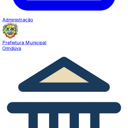
Administração
Prefeitura Municipal
Orindiúva