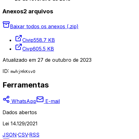
Anexos
2
arquivo
s
Baixar todos os anexos (.zip)
Civip
558.7 KB
Civp
605.5 KB
Atualizado em
27 de outubro de 2023
ID:
mwhjHkKsvO
Ferramentas
WhatsApp
E-mail
Dados abertos
Lei 14.129/2021
JSON
·
CSV
·
RSS