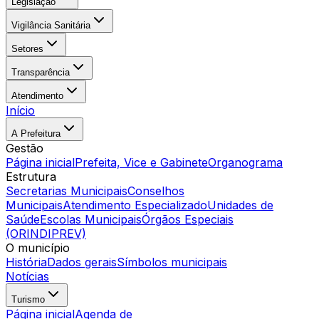
Legislação
Vigilância Sanitária
Setores
Transparência
Atendimento
Início
A Prefeitura
Gestão
Página inicial
Prefeita, Vice e Gabinete
Organograma
Estrutura
Secretarias Municipais
Conselhos
Municipais
Atendimento Especializado
Unidades de
Saúde
Escolas Municipais
Órgãos Especiais
(ORINDIPREV)
O município
História
Dados gerais
Símbolos municipais
Notícias
Turismo
Página inicial
Agenda de