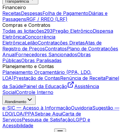
Transparência
Financeiro
Receitas
Despesas
Folha de Pagamento
Diárias e
Passagens
RGF / RREO (LRF)
Compras e Contratos
Todas as licitações
293
Pregão Eletrônico
Dispensa
Eletrônica
Concorrência
Eletrônica
Leilão
Contratações Diretas
Atas de
Registro de Preços
Contratos
Plano de Contratações
Anual
Fornecedores Sancionados
Obras
Públicas
Obras Paralisadas
Planejamento e Contas
Planejamento Orçamentário (PPA, LDO,
LOA)
Prestação de Contas
Renúncia de Receita
Painel
da Saúde
Painel da Educação
Assistência
Social
Controle Interno
Atendimento
e-SIC — Acesso à Informação
Ouvidoria
Sugestão —
LDO/LOA/PPA
Sebrae Aqui
Carta de
Serviços
Pesquisa de Satisfação
LGPD e
Acessibilidade