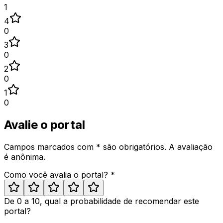
1
4
0
3
0
2
0
1
0
Avalie o portal
Campos marcados com * são obrigatórios. A avaliação
é anônima.
Como você avalia o portal? *
De 0 a 10, qual a probabilidade de recomendar este
portal?