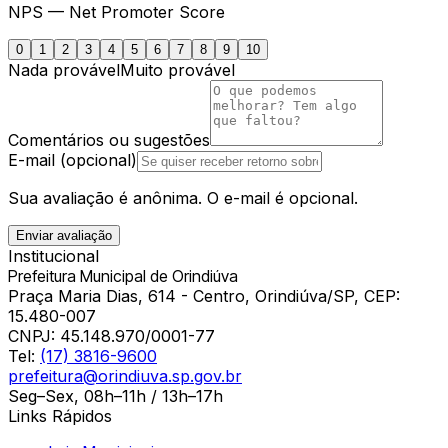
NPS — Net Promoter Score
0
1
2
3
4
5
6
7
8
9
10
Nada provável
Muito provável
Comentários ou sugestões
E-mail (opcional)
Sua avaliação é anônima. O e-mail é opcional.
Enviar avaliação
Institucional
Prefeitura Municipal de Orindiúva
Praça Maria Dias, 614 - Centro, Orindiúva/SP, CEP:
15.480-007
CNPJ:
45.148.970/0001-77
Tel:
(17) 3816-9600
prefeitura@orindiuva.sp.gov.br
Seg–Sex, 08h–11h / 13h–17h
Links Rápidos