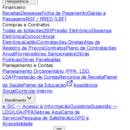
Transparência
Financeiro
Receitas
Despesas
Folha de Pagamento
Diárias e
Passagens
RGF / RREO (LRF)
Compras e Contratos
Todas as licitações
293
Pregão Eletrônico
Dispensa
Eletrônica
Concorrência
Eletrônica
Leilão
Contratações Diretas
Atas de
Registro de Preços
Contratos
Plano de Contratações
Anual
Fornecedores Sancionados
Obras
Públicas
Obras Paralisadas
Planejamento e Contas
Planejamento Orçamentário (PPA, LDO,
LOA)
Prestação de Contas
Renúncia de Receita
Painel
da Saúde
Painel da Educação
Assistência
Social
Controle Interno
Atendimento
e-SIC — Acesso à Informação
Ouvidoria
Sugestão —
LDO/LOA/PPA
Sebrae Aqui
Carta de
Serviços
Pesquisa de Satisfação
LGPD e
Acessibilidade