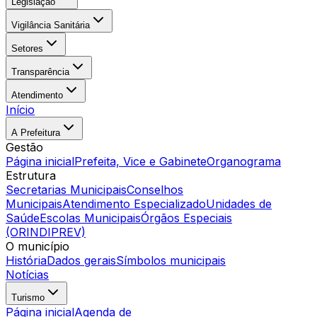
Legislação
Vigilância Sanitária
Setores
Transparência
Atendimento
Início
A Prefeitura
Gestão
Página inicial
Prefeita, Vice e Gabinete
Organograma
Estrutura
Secretarias Municipais
Conselhos
Municipais
Atendimento Especializado
Unidades de
Saúde
Escolas Municipais
Órgãos Especiais
(ORINDIPREV)
O município
História
Dados gerais
Símbolos municipais
Notícias
Turismo
Página inicial
Agenda de