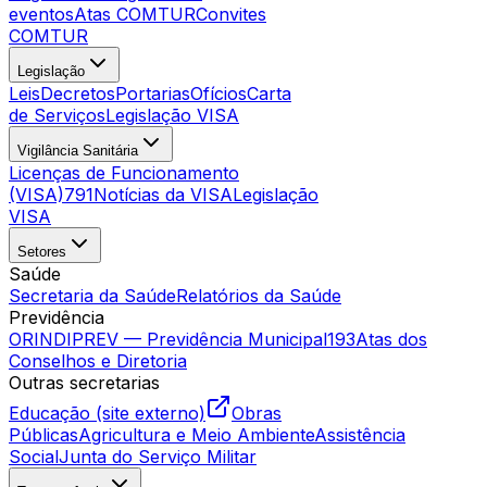
eventos
Atas COMTUR
Convites
COMTUR
Legislação
Leis
Decretos
Portarias
Ofícios
Carta
de Serviços
Legislação VISA
Vigilância Sanitária
Licenças de Funcionamento
(VISA)
791
Notícias da VISA
Legislação
VISA
Setores
Saúde
Secretaria da Saúde
Relatórios da Saúde
Previdência
ORINDIPREV — Previdência Municipal
193
Atas dos
Conselhos e Diretoria
Outras secretarias
Educação (site externo)
Obras
Públicas
Agricultura e Meio Ambiente
Assistência
Social
Junta do Serviço Militar