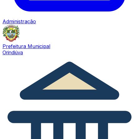
Administração
Prefeitura Municipal
Orindiúva