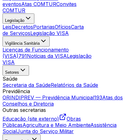
eventos
Atas COMTUR
Convites
COMTUR
Legislação
Leis
Decretos
Portarias
Ofícios
Carta
de Serviços
Legislação VISA
Vigilância Sanitária
Licenças de Funcionamento
(VISA)
791
Notícias da VISA
Legislação
VISA
Setores
Saúde
Secretaria da Saúde
Relatórios da Saúde
Previdência
ORINDIPREV — Previdência Municipal
193
Atas dos
Conselhos e Diretoria
Outras secretarias
Educação (site externo)
Obras
Públicas
Agricultura e Meio Ambiente
Assistência
Social
Junta do Serviço Militar