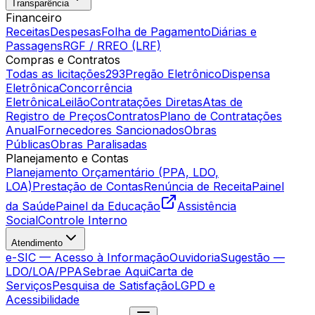
Transparência
Financeiro
Receitas
Despesas
Folha de Pagamento
Diárias e
Passagens
RGF / RREO (LRF)
Compras e Contratos
Todas as licitações
293
Pregão Eletrônico
Dispensa
Eletrônica
Concorrência
Eletrônica
Leilão
Contratações Diretas
Atas de
Registro de Preços
Contratos
Plano de Contratações
Anual
Fornecedores Sancionados
Obras
Públicas
Obras Paralisadas
Planejamento e Contas
Planejamento Orçamentário (PPA, LDO,
LOA)
Prestação de Contas
Renúncia de Receita
Painel
da Saúde
Painel da Educação
Assistência
Social
Controle Interno
Atendimento
e-SIC — Acesso à Informação
Ouvidoria
Sugestão —
LDO/LOA/PPA
Sebrae Aqui
Carta de
Serviços
Pesquisa de Satisfação
LGPD e
Acessibilidade