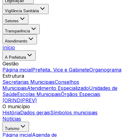
Legislação
Vigilância Sanitária
Setores
Transparência
Atendimento
Início
A Prefeitura
Gestão
Página inicial
Prefeita, Vice e Gabinete
Organograma
Estrutura
Secretarias Municipais
Conselhos
Municipais
Atendimento Especializado
Unidades de
Saúde
Escolas Municipais
Órgãos Especiais
(ORINDIPREV)
O município
História
Dados gerais
Símbolos municipais
Notícias
Turismo
Página inicial
Agenda de