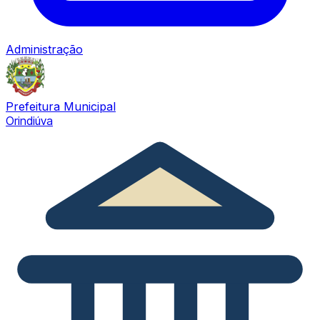
Administração
Prefeitura Municipal
Orindiúva