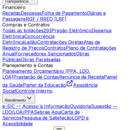
Transparência
Financeiro
Receitas
Despesas
Folha de Pagamento
Diárias e
Passagens
RGF / RREO (LRF)
Compras e Contratos
Todas as licitações
293
Pregão Eletrônico
Dispensa
Eletrônica
Concorrência
Eletrônica
Leilão
Contratações Diretas
Atas de
Registro de Preços
Contratos
Plano de Contratações
Anual
Fornecedores Sancionados
Obras
Públicas
Obras Paralisadas
Planejamento e Contas
Planejamento Orçamentário (PPA, LDO,
LOA)
Prestação de Contas
Renúncia de Receita
Painel
da Saúde
Painel da Educação
Assistência
Social
Controle Interno
Atendimento
e-SIC — Acesso à Informação
Ouvidoria
Sugestão —
LDO/LOA/PPA
Sebrae Aqui
Carta de
Serviços
Pesquisa de Satisfação
LGPD e
Acessibilidade