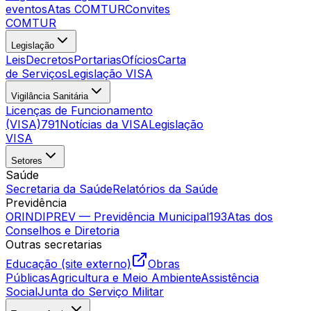
eventos
Atas COMTUR
Convites
COMTUR
Legislação
Leis
Decretos
Portarias
Ofícios
Carta
de Serviços
Legislação VISA
Vigilância Sanitária
Licenças de Funcionamento
(VISA)
791
Notícias da VISA
Legislação
VISA
Setores
Saúde
Secretaria da Saúde
Relatórios da Saúde
Previdência
ORINDIPREV — Previdência Municipal
193
Atas dos
Conselhos e Diretoria
Outras secretarias
Educação (site externo)
Obras
Públicas
Agricultura e Meio Ambiente
Assistência
Social
Junta do Serviço Militar