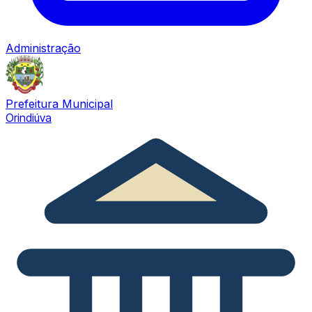
Administração
Prefeitura Municipal
Orindiúva