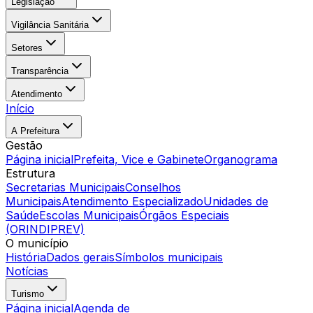
Legislação
Vigilância Sanitária
Setores
Transparência
Atendimento
Início
A Prefeitura
Gestão
Página inicial
Prefeita, Vice e Gabinete
Organograma
Estrutura
Secretarias Municipais
Conselhos
Municipais
Atendimento Especializado
Unidades de
Saúde
Escolas Municipais
Órgãos Especiais
(ORINDIPREV)
O município
História
Dados gerais
Símbolos municipais
Notícias
Turismo
Página inicial
Agenda de