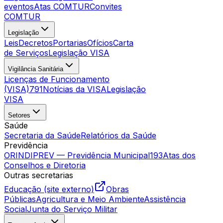
eventos
Atas COMTUR
Convites
COMTUR
Legislação
Leis
Decretos
Portarias
Ofícios
Carta
de Serviços
Legislação VISA
Vigilância Sanitária
Licenças de Funcionamento
(VISA)
791
Notícias da VISA
Legislação
VISA
Setores
Saúde
Secretaria da Saúde
Relatórios da Saúde
Previdência
ORINDIPREV — Previdência Municipal
193
Atas dos
Conselhos e Diretoria
Outras secretarias
Educação (site externo)
Obras
Públicas
Agricultura e Meio Ambiente
Assistência
Social
Junta do Serviço Militar