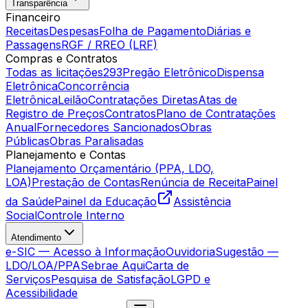
Transparência
Financeiro
Receitas
Despesas
Folha de Pagamento
Diárias e
Passagens
RGF / RREO (LRF)
Compras e Contratos
Todas as licitações
293
Pregão Eletrônico
Dispensa
Eletrônica
Concorrência
Eletrônica
Leilão
Contratações Diretas
Atas de
Registro de Preços
Contratos
Plano de Contratações
Anual
Fornecedores Sancionados
Obras
Públicas
Obras Paralisadas
Planejamento e Contas
Planejamento Orçamentário (PPA, LDO,
LOA)
Prestação de Contas
Renúncia de Receita
Painel
da Saúde
Painel da Educação
Assistência
Social
Controle Interno
Atendimento
e-SIC — Acesso à Informação
Ouvidoria
Sugestão —
LDO/LOA/PPA
Sebrae Aqui
Carta de
Serviços
Pesquisa de Satisfação
LGPD e
Acessibilidade