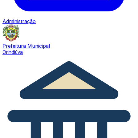
Administração
Prefeitura Municipal
Orindiúva