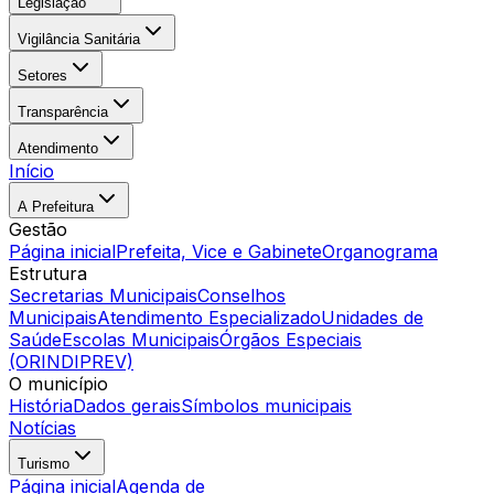
Legislação
Vigilância Sanitária
Setores
Transparência
Atendimento
Início
A Prefeitura
Gestão
Página inicial
Prefeita, Vice e Gabinete
Organograma
Estrutura
Secretarias Municipais
Conselhos
Municipais
Atendimento Especializado
Unidades de
Saúde
Escolas Municipais
Órgãos Especiais
(ORINDIPREV)
O município
História
Dados gerais
Símbolos municipais
Notícias
Turismo
Página inicial
Agenda de