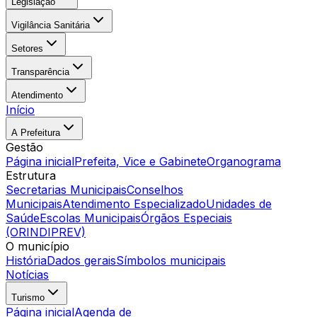
Legislação
Vigilância Sanitária
Setores
Transparência
Atendimento
Início
A Prefeitura
Gestão
Página inicial
Prefeita, Vice e Gabinete
Organograma
Estrutura
Secretarias Municipais
Conselhos
Municipais
Atendimento Especializado
Unidades de
Saúde
Escolas Municipais
Órgãos Especiais
(ORINDIPREV)
O município
História
Dados gerais
Símbolos municipais
Notícias
Turismo
Página inicial
Agenda de