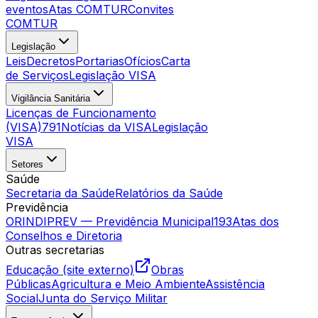
eventos
Atas COMTUR
Convites
COMTUR
Legislação
Leis
Decretos
Portarias
Ofícios
Carta
de Serviços
Legislação VISA
Vigilância Sanitária
Licenças de Funcionamento
(VISA)
791
Notícias da VISA
Legislação
VISA
Setores
Saúde
Secretaria da Saúde
Relatórios da Saúde
Previdência
ORINDIPREV — Previdência Municipal
193
Atas dos
Conselhos e Diretoria
Outras secretarias
Educação (site externo)
Obras
Públicas
Agricultura e Meio Ambiente
Assistência
Social
Junta do Serviço Militar