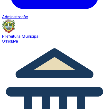
Administração
Prefeitura Municipal
Orindiúva