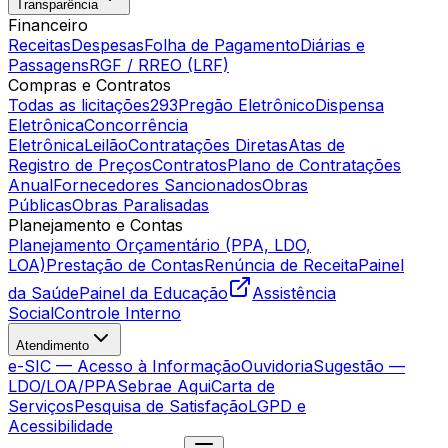
Transparência
Financeiro
Receitas
Despesas
Folha de Pagamento
Diárias e
Passagens
RGF / RREO (LRF)
Compras e Contratos
Todas as licitações
293
Pregão Eletrônico
Dispensa
Eletrônica
Concorrência
Eletrônica
Leilão
Contratações Diretas
Atas de
Registro de Preços
Contratos
Plano de Contratações
Anual
Fornecedores Sancionados
Obras
Públicas
Obras Paralisadas
Planejamento e Contas
Planejamento Orçamentário (PPA, LDO,
LOA)
Prestação de Contas
Renúncia de Receita
Painel
da Saúde
Painel da Educação
Assistência
Social
Controle Interno
Atendimento
e-SIC — Acesso à Informação
Ouvidoria
Sugestão —
LDO/LOA/PPA
Sebrae Aqui
Carta de
Serviços
Pesquisa de Satisfação
LGPD e
Acessibilidade