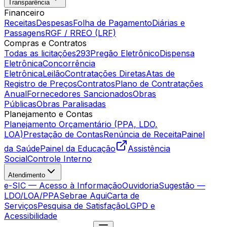
Transparência
Financeiro
Receitas
Despesas
Folha de Pagamento
Diárias e
Passagens
RGF / RREO (LRF)
Compras e Contratos
Todas as licitações
293
Pregão Eletrônico
Dispensa
Eletrônica
Concorrência
Eletrônica
Leilão
Contratações Diretas
Atas de
Registro de Preços
Contratos
Plano de Contratações
Anual
Fornecedores Sancionados
Obras
Públicas
Obras Paralisadas
Planejamento e Contas
Planejamento Orçamentário (PPA, LDO,
LOA)
Prestação de Contas
Renúncia de Receita
Painel
da Saúde
Painel da Educação
Assistência
Social
Controle Interno
Atendimento
e-SIC — Acesso à Informação
Ouvidoria
Sugestão —
LDO/LOA/PPA
Sebrae Aqui
Carta de
Serviços
Pesquisa de Satisfação
LGPD e
Acessibilidade