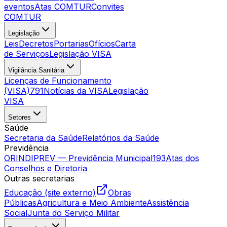
eventos
Atas COMTUR
Convites
COMTUR
Legislação
Leis
Decretos
Portarias
Ofícios
Carta
de Serviços
Legislação VISA
Vigilância Sanitária
Licenças de Funcionamento
(VISA)
791
Notícias da VISA
Legislação
VISA
Setores
Saúde
Secretaria da Saúde
Relatórios da Saúde
Previdência
ORINDIPREV — Previdência Municipal
193
Atas dos
Conselhos e Diretoria
Outras secretarias
Educação (site externo)
Obras
Públicas
Agricultura e Meio Ambiente
Assistência
Social
Junta do Serviço Militar