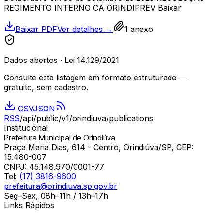
REGIMENTO INTERNO CA ORINDIPREV Baixar
Baixar PDF
Ver detalhes →
1
anexo
Dados abertos · Lei 14.129/2021
Consulte esta listagem em formato estruturado —
gratuito, sem cadastro.
CSV
JSON
RSS
/api/public/v1/
orindiuva
/publications
Institucional
Prefeitura Municipal de Orindiúva
Praça Maria Dias, 614 - Centro, Orindiúva/SP, CEP:
15.480-007
CNPJ:
45.148.970/0001-77
Tel:
(17) 3816-9600
prefeitura@orindiuva.sp.gov.br
Seg–Sex, 08h–11h / 13h–17h
Links Rápidos