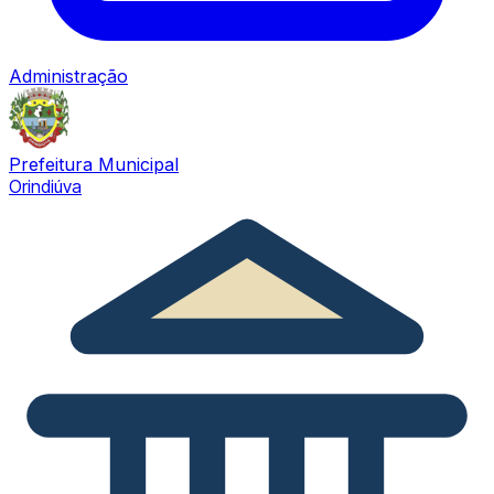
Administração
Prefeitura Municipal
Orindiúva