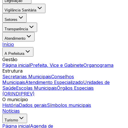
Legislação
Vigilância Sanitária
Setores
Transparência
Atendimento
Início
A Prefeitura
Gestão
Página inicial
Prefeita, Vice e Gabinete
Organograma
Estrutura
Secretarias Municipais
Conselhos
Municipais
Atendimento Especializado
Unidades de
Saúde
Escolas Municipais
Órgãos Especiais
(ORINDIPREV)
O município
História
Dados gerais
Símbolos municipais
Notícias
Turismo
Página inicial
Agenda de