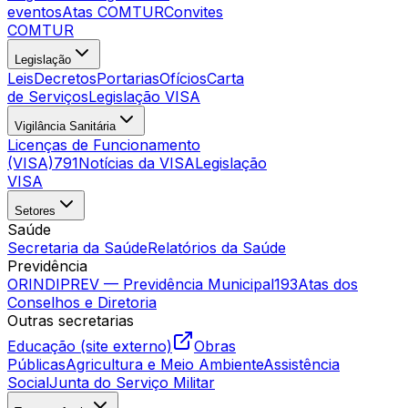
eventos
Atas COMTUR
Convites
COMTUR
Legislação
Leis
Decretos
Portarias
Ofícios
Carta
de Serviços
Legislação VISA
Vigilância Sanitária
Licenças de Funcionamento
(VISA)
791
Notícias da VISA
Legislação
VISA
Setores
Saúde
Secretaria da Saúde
Relatórios da Saúde
Previdência
ORINDIPREV — Previdência Municipal
193
Atas dos
Conselhos e Diretoria
Outras secretarias
Educação (site externo)
Obras
Públicas
Agricultura e Meio Ambiente
Assistência
Social
Junta do Serviço Militar