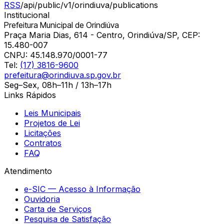
RSS
/api/public/v1/
orindiuva
/publications
Institucional
Prefeitura Municipal de Orindiúva
Praça Maria Dias, 614 - Centro, Orindiúva/SP, CEP:
15.480-007
CNPJ:
45.148.970/0001-77
Tel:
(17) 3816-9600
prefeitura@orindiuva.sp.gov.br
Seg–Sex, 08h–11h / 13h–17h
Links Rápidos
Leis Municipais
Projetos de Lei
Licitações
Contratos
FAQ
Atendimento
e-SIC — Acesso à Informação
Ouvidoria
Carta de Serviços
Pesquisa de Satisfação