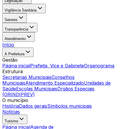
Legislação
Vigilância Sanitária
Setores
Transparência
Atendimento
Início
A Prefeitura
Gestão
Página inicial
Prefeita, Vice e Gabinete
Organograma
Estrutura
Secretarias Municipais
Conselhos
Municipais
Atendimento Especializado
Unidades de
Saúde
Escolas Municipais
Órgãos Especiais
(ORINDIPREV)
O município
História
Dados gerais
Símbolos municipais
Notícias
Turismo
Página inicial
Agenda de