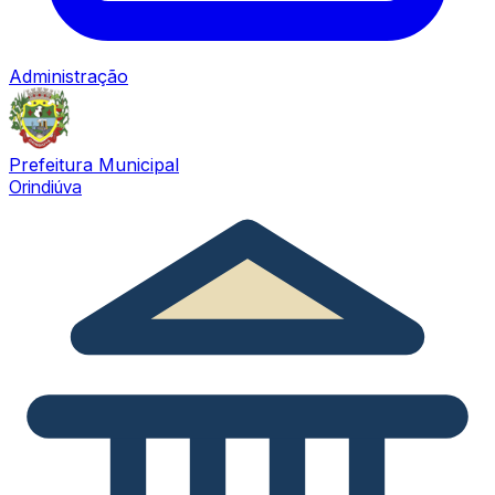
Administração
Prefeitura Municipal
Orindiúva