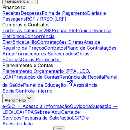
Transparência
Financeiro
Receitas
Despesas
Folha de Pagamento
Diárias e
Passagens
RGF / RREO (LRF)
Compras e Contratos
Todas as licitações
293
Pregão Eletrônico
Dispensa
Eletrônica
Concorrência
Eletrônica
Leilão
Contratações Diretas
Atas de
Registro de Preços
Contratos
Plano de Contratações
Anual
Fornecedores Sancionados
Obras
Públicas
Obras Paralisadas
Planejamento e Contas
Planejamento Orçamentário (PPA, LDO,
LOA)
Prestação de Contas
Renúncia de Receita
Painel
da Saúde
Painel da Educação
Assistência
Social
Controle Interno
Atendimento
e-SIC — Acesso à Informação
Ouvidoria
Sugestão —
LDO/LOA/PPA
Sebrae Aqui
Carta de
Serviços
Pesquisa de Satisfação
LGPD e
Acessibilidade