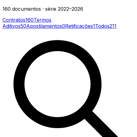
160
documentos
· série
2022–2026
Contratos
160
Termos
Aditivos
50
Apostilamentos
0
Retificações
1
Todos
211