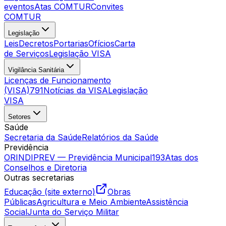
eventos
Atas COMTUR
Convites
COMTUR
Legislação
Leis
Decretos
Portarias
Ofícios
Carta
de Serviços
Legislação VISA
Vigilância Sanitária
Licenças de Funcionamento
(VISA)
791
Notícias da VISA
Legislação
VISA
Setores
Saúde
Secretaria da Saúde
Relatórios da Saúde
Previdência
ORINDIPREV — Previdência Municipal
193
Atas dos
Conselhos e Diretoria
Outras secretarias
Educação (site externo)
Obras
Públicas
Agricultura e Meio Ambiente
Assistência
Social
Junta do Serviço Militar