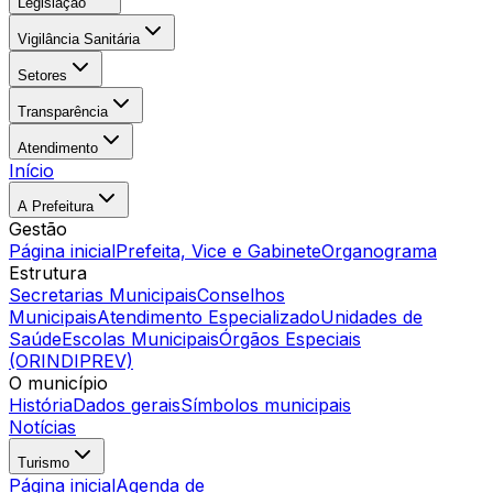
Legislação
Vigilância Sanitária
Setores
Transparência
Atendimento
Início
A Prefeitura
Gestão
Página inicial
Prefeita, Vice e Gabinete
Organograma
Estrutura
Secretarias Municipais
Conselhos
Municipais
Atendimento Especializado
Unidades de
Saúde
Escolas Municipais
Órgãos Especiais
(ORINDIPREV)
O município
História
Dados gerais
Símbolos municipais
Notícias
Turismo
Página inicial
Agenda de