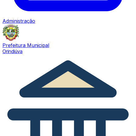
Administração
Prefeitura Municipal
Orindiúva