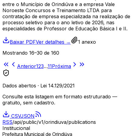
entre o Município de Orindiúva e a empresa Vale
Noroeste Concursos e Treinamento LTDA para
contratação de empresa especializada na realização de
processo seletivo para o ano letivo de 2026, nas
especialidades de Professor de Educação Básica I e II.
Baixar PDF
Ver detalhes →
1
anexo
Mostrando
16
–
30
de
160
Anterior
1
2
3
…
11
Próxima
Dados abertos · Lei 14.129/2021
Consulte esta listagem em formato estruturado —
gratuito, sem cadastro.
CSV
JSON
RSS
/api/public/v1/
orindiuva
/publications
Institucional
Prefeitura Municipal de Orindiúva