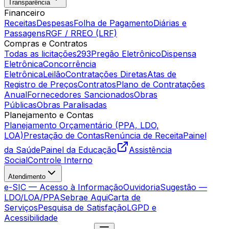
Transparência
Financeiro
Receitas
Despesas
Folha de Pagamento
Diárias e
Passagens
RGF / RREO (LRF)
Compras e Contratos
Todas as licitações
293
Pregão Eletrônico
Dispensa
Eletrônica
Concorrência
Eletrônica
Leilão
Contratações Diretas
Atas de
Registro de Preços
Contratos
Plano de Contratações
Anual
Fornecedores Sancionados
Obras
Públicas
Obras Paralisadas
Planejamento e Contas
Planejamento Orçamentário (PPA, LDO,
LOA)
Prestação de Contas
Renúncia de Receita
Painel
da Saúde
Painel da Educação
Assistência
Social
Controle Interno
Atendimento
e-SIC — Acesso à Informação
Ouvidoria
Sugestão —
LDO/LOA/PPA
Sebrae Aqui
Carta de
Serviços
Pesquisa de Satisfação
LGPD e
Acessibilidade