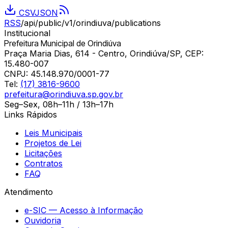
CSV
JSON
RSS
/api/public/v1/
orindiuva
/publications
Institucional
Prefeitura Municipal de Orindiúva
Praça Maria Dias, 614 - Centro, Orindiúva/SP, CEP:
15.480-007
CNPJ:
45.148.970/0001-77
Tel:
(17) 3816-9600
prefeitura@orindiuva.sp.gov.br
Seg–Sex, 08h–11h / 13h–17h
Links Rápidos
Leis Municipais
Projetos de Lei
Licitações
Contratos
FAQ
Atendimento
e-SIC — Acesso à Informação
Ouvidoria