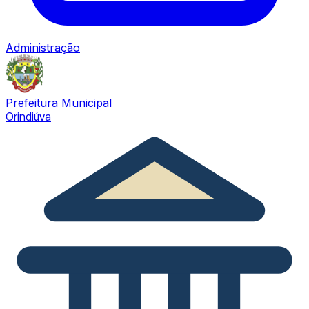
Administração
Prefeitura Municipal
Orindiúva