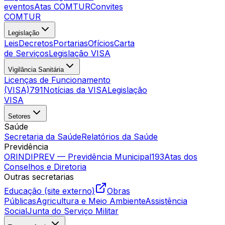
eventos
Atas COMTUR
Convites
COMTUR
Legislação
Leis
Decretos
Portarias
Ofícios
Carta
de Serviços
Legislação VISA
Vigilância Sanitária
Licenças de Funcionamento
(VISA)
791
Notícias da VISA
Legislação
VISA
Setores
Saúde
Secretaria da Saúde
Relatórios da Saúde
Previdência
ORINDIPREV — Previdência Municipal
193
Atas dos
Conselhos e Diretoria
Outras secretarias
Educação (site externo)
Obras
Públicas
Agricultura e Meio Ambiente
Assistência
Social
Junta do Serviço Militar