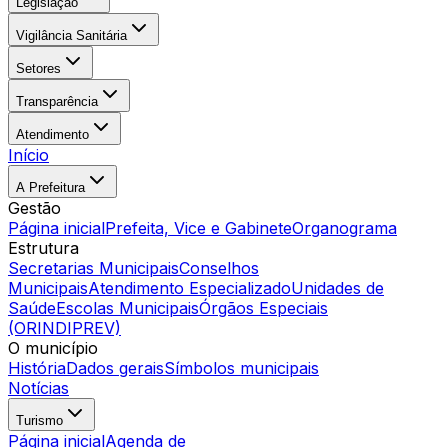
Legislação
Vigilância Sanitária
Setores
Transparência
Atendimento
Início
A Prefeitura
Gestão
Página inicial
Prefeita, Vice e Gabinete
Organograma
Estrutura
Secretarias Municipais
Conselhos
Municipais
Atendimento Especializado
Unidades de
Saúde
Escolas Municipais
Órgãos Especiais
(ORINDIPREV)
O município
História
Dados gerais
Símbolos municipais
Notícias
Turismo
Página inicial
Agenda de