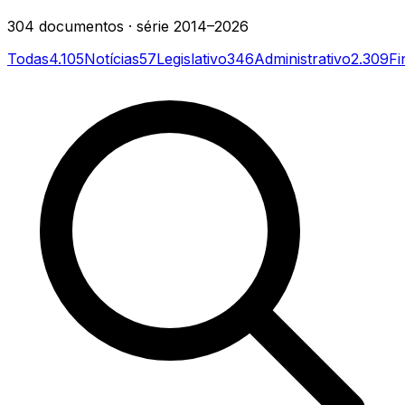
304
documentos
· série
2014–2026
Todas
4.105
Notícias
57
Legislativo
346
Administrativo
2.309
Fi