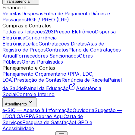
Transparência
Financeiro
Receitas
Despesas
Folha de Pagamento
Diárias e
Passagens
RGF / RREO (LRF)
Compras e Contratos
Todas as licitações
293
Pregão Eletrônico
Dispensa
Eletrônica
Concorrência
Eletrônica
Leilão
Contratações Diretas
Atas de
Registro de Preços
Contratos
Plano de Contratações
Anual
Fornecedores Sancionados
Obras
Públicas
Obras Paralisadas
Planejamento e Contas
Planejamento Orçamentário (PPA, LDO,
LOA)
Prestação de Contas
Renúncia de Receita
Painel
da Saúde
Painel da Educação
Assistência
Social
Controle Interno
Atendimento
e-SIC — Acesso à Informação
Ouvidoria
Sugestão —
LDO/LOA/PPA
Sebrae Aqui
Carta de
Serviços
Pesquisa de Satisfação
LGPD e
Acessibilidade