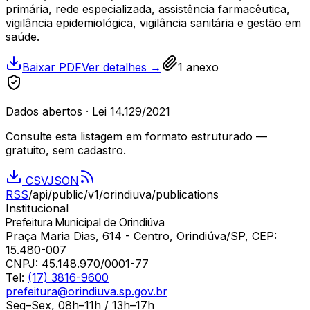
primária, rede especializada, assistência farmacêutica,
vigilância epidemiológica, vigilância sanitária e gestão em
saúde.
Baixar PDF
Ver detalhes →
1
anexo
Dados abertos · Lei 14.129/2021
Consulte esta listagem em formato estruturado —
gratuito, sem cadastro.
CSV
JSON
RSS
/api/public/v1/
orindiuva
/publications
Institucional
Prefeitura Municipal de Orindiúva
Praça Maria Dias, 614 - Centro, Orindiúva/SP, CEP:
15.480-007
CNPJ:
45.148.970/0001-77
Tel:
(17) 3816-9600
prefeitura@orindiuva.sp.gov.br
Seg–Sex, 08h–11h / 13h–17h