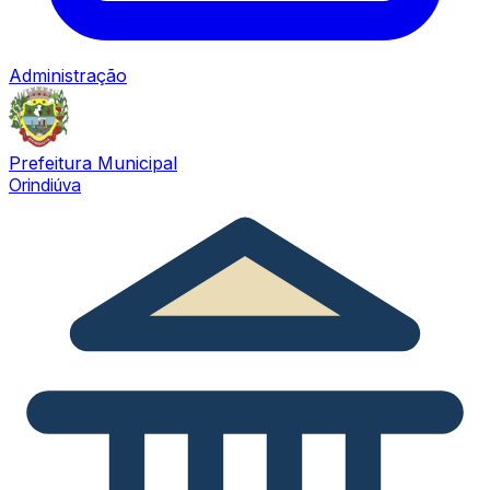
Administração
Prefeitura Municipal
Orindiúva