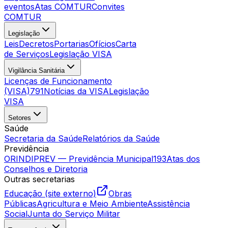
eventos
Atas COMTUR
Convites
COMTUR
Legislação
Leis
Decretos
Portarias
Ofícios
Carta
de Serviços
Legislação VISA
Vigilância Sanitária
Licenças de Funcionamento
(VISA)
791
Notícias da VISA
Legislação
VISA
Setores
Saúde
Secretaria da Saúde
Relatórios da Saúde
Previdência
ORINDIPREV — Previdência Municipal
193
Atas dos
Conselhos e Diretoria
Outras secretarias
Educação (site externo)
Obras
Públicas
Agricultura e Meio Ambiente
Assistência
Social
Junta do Serviço Militar