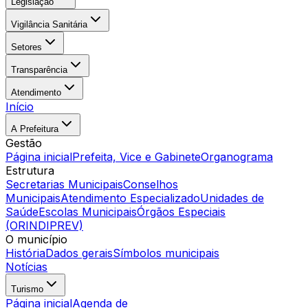
Legislação
Vigilância Sanitária
Setores
Transparência
Atendimento
Início
A Prefeitura
Gestão
Página inicial
Prefeita, Vice e Gabinete
Organograma
Estrutura
Secretarias Municipais
Conselhos
Municipais
Atendimento Especializado
Unidades de
Saúde
Escolas Municipais
Órgãos Especiais
(ORINDIPREV)
O município
História
Dados gerais
Símbolos municipais
Notícias
Turismo
Página inicial
Agenda de