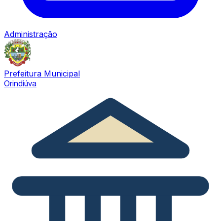
Administração
Prefeitura Municipal
Orindiúva