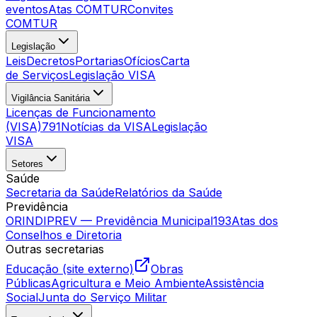
eventos
Atas COMTUR
Convites
COMTUR
Legislação
Leis
Decretos
Portarias
Ofícios
Carta
de Serviços
Legislação VISA
Vigilância Sanitária
Licenças de Funcionamento
(VISA)
791
Notícias da VISA
Legislação
VISA
Setores
Saúde
Secretaria da Saúde
Relatórios da Saúde
Previdência
ORINDIPREV — Previdência Municipal
193
Atas dos
Conselhos e Diretoria
Outras secretarias
Educação (site externo)
Obras
Públicas
Agricultura e Meio Ambiente
Assistência
Social
Junta do Serviço Militar