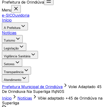
Prefeitura
de
Orindiúva
Menu
e-SIC
Ouvidoria
Início
A Prefeitura
Notícias
Turismo
Legislação
Vigilância Sanitária
Setores
Transparência
Atendimento
Prefeitura Municipal de Orindiúva
Volei Adaptado 45
De Orindiuva Na Superliga IfqN0S
Início
Notícias
Vôlei adaptado +45 de Orindiúva na
Superliga