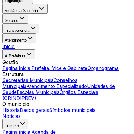
Legislação
Vigilância Sanitária
Setores
Transparência
Atendimento
Início
A Prefeitura
Gestão
Página inicial
Prefeita, Vice e Gabinete
Organograma
Estrutura
Secretarias Municipais
Conselhos
Municipais
Atendimento Especializado
Unidades de
Saúde
Escolas Municipais
Órgãos Especiais
(ORINDIPREV)
O município
História
Dados gerais
Símbolos municipais
Notícias
Turismo
Página inicial
Agenda de