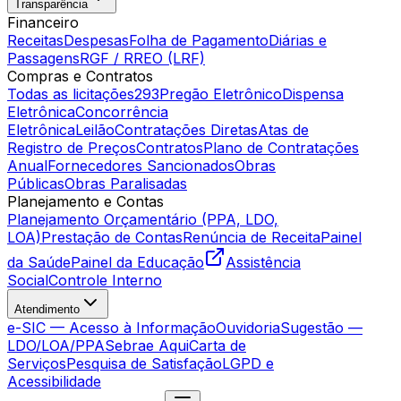
Transparência
Financeiro
Receitas
Despesas
Folha de Pagamento
Diárias e
Passagens
RGF / RREO (LRF)
Compras e Contratos
Todas as licitações
293
Pregão Eletrônico
Dispensa
Eletrônica
Concorrência
Eletrônica
Leilão
Contratações Diretas
Atas de
Registro de Preços
Contratos
Plano de Contratações
Anual
Fornecedores Sancionados
Obras
Públicas
Obras Paralisadas
Planejamento e Contas
Planejamento Orçamentário (PPA, LDO,
LOA)
Prestação de Contas
Renúncia de Receita
Painel
da Saúde
Painel da Educação
Assistência
Social
Controle Interno
Atendimento
e-SIC — Acesso à Informação
Ouvidoria
Sugestão —
LDO/LOA/PPA
Sebrae Aqui
Carta de
Serviços
Pesquisa de Satisfação
LGPD e
Acessibilidade