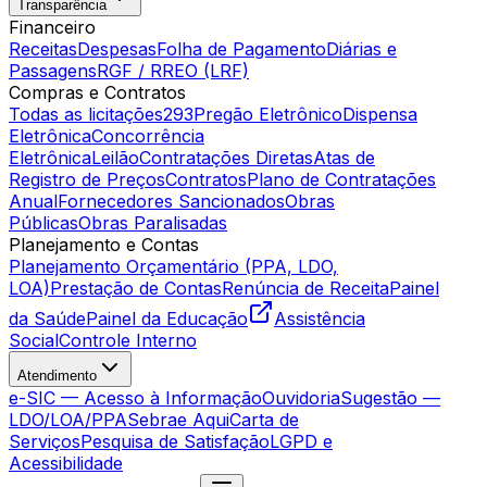
Transparência
Financeiro
Receitas
Despesas
Folha de Pagamento
Diárias e
Passagens
RGF / RREO (LRF)
Compras e Contratos
Todas as licitações
293
Pregão Eletrônico
Dispensa
Eletrônica
Concorrência
Eletrônica
Leilão
Contratações Diretas
Atas de
Registro de Preços
Contratos
Plano de Contratações
Anual
Fornecedores Sancionados
Obras
Públicas
Obras Paralisadas
Planejamento e Contas
Planejamento Orçamentário (PPA, LDO,
LOA)
Prestação de Contas
Renúncia de Receita
Painel
da Saúde
Painel da Educação
Assistência
Social
Controle Interno
Atendimento
e-SIC — Acesso à Informação
Ouvidoria
Sugestão —
LDO/LOA/PPA
Sebrae Aqui
Carta de
Serviços
Pesquisa de Satisfação
LGPD e
Acessibilidade