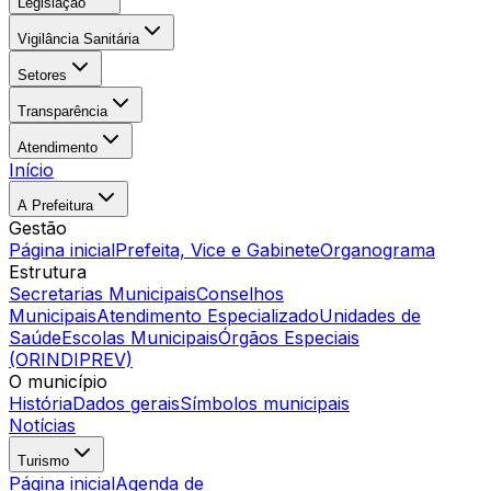
Legislação
Vigilância Sanitária
Setores
Transparência
Atendimento
Início
A Prefeitura
Gestão
Página inicial
Prefeita, Vice e Gabinete
Organograma
Estrutura
Secretarias Municipais
Conselhos
Municipais
Atendimento Especializado
Unidades de
Saúde
Escolas Municipais
Órgãos Especiais
(ORINDIPREV)
O município
História
Dados gerais
Símbolos municipais
Notícias
Turismo
Página inicial
Agenda de