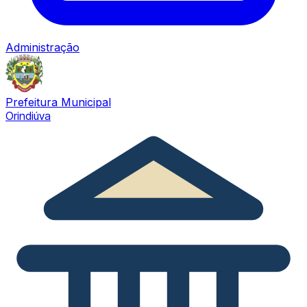
Administração
Prefeitura Municipal
Orindiúva