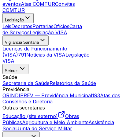
eventos
Atas COMTUR
Convites
COMTUR
Legislação
Leis
Decretos
Portarias
Ofícios
Carta
de Serviços
Legislação VISA
Vigilância Sanitária
Licenças de Funcionamento
(VISA)
791
Notícias da VISA
Legislação
VISA
Setores
Saúde
Secretaria da Saúde
Relatórios da Saúde
Previdência
ORINDIPREV — Previdência Municipal
193
Atas dos
Conselhos e Diretoria
Outras secretarias
Educação (site externo)
Obras
Públicas
Agricultura e Meio Ambiente
Assistência
Social
Junta do Serviço Militar