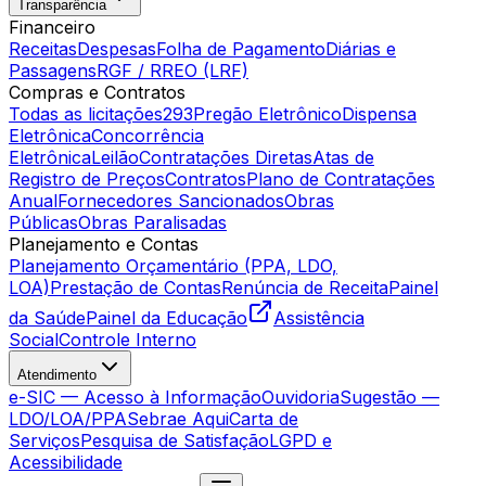
Transparência
Financeiro
Receitas
Despesas
Folha de Pagamento
Diárias e
Passagens
RGF / RREO (LRF)
Compras e Contratos
Todas as licitações
293
Pregão Eletrônico
Dispensa
Eletrônica
Concorrência
Eletrônica
Leilão
Contratações Diretas
Atas de
Registro de Preços
Contratos
Plano de Contratações
Anual
Fornecedores Sancionados
Obras
Públicas
Obras Paralisadas
Planejamento e Contas
Planejamento Orçamentário (PPA, LDO,
LOA)
Prestação de Contas
Renúncia de Receita
Painel
da Saúde
Painel da Educação
Assistência
Social
Controle Interno
Atendimento
e-SIC — Acesso à Informação
Ouvidoria
Sugestão —
LDO/LOA/PPA
Sebrae Aqui
Carta de
Serviços
Pesquisa de Satisfação
LGPD e
Acessibilidade