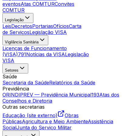
eventos
Atas COMTUR
Convites
COMTUR
Legislação
Leis
Decretos
Portarias
Ofícios
Carta
de Serviços
Legislação VISA
Vigilância Sanitária
Licenças de Funcionamento
(VISA)
791
Notícias da VISA
Legislação
VISA
Setores
Saúde
Secretaria da Saúde
Relatórios da Saúde
Previdência
ORINDIPREV — Previdência Municipal
193
Atas dos
Conselhos e Diretoria
Outras secretarias
Educação (site externo)
Obras
Públicas
Agricultura e Meio Ambiente
Assistência
Social
Junta do Serviço Militar