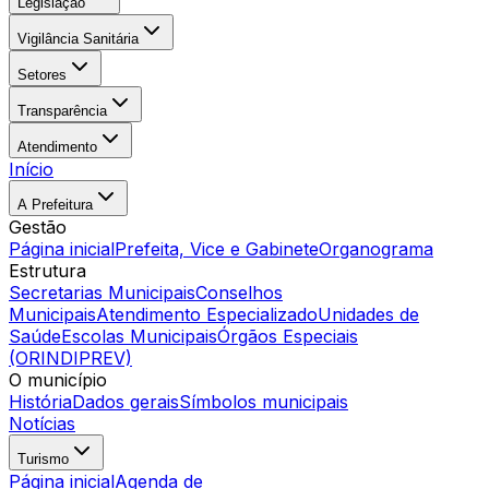
Legislação
Vigilância Sanitária
Setores
Transparência
Atendimento
Início
A Prefeitura
Gestão
Página inicial
Prefeita, Vice e Gabinete
Organograma
Estrutura
Secretarias Municipais
Conselhos
Municipais
Atendimento Especializado
Unidades de
Saúde
Escolas Municipais
Órgãos Especiais
(ORINDIPREV)
O município
História
Dados gerais
Símbolos municipais
Notícias
Turismo
Página inicial
Agenda de