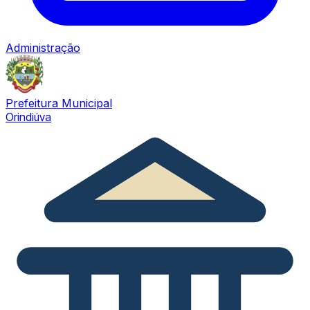
Administração
Prefeitura Municipal
Orindiúva