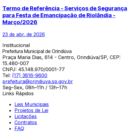
Termo de Referência - Serviços de Segurança
para Festa de Emancipação de Riolândia -
Março/2026
23 de abr. de 2026
Institucional
Prefeitura Municipal de Orindiúva
Praça Maria Dias, 614 - Centro, Orindiúva/SP, CEP:
15.480-007
CNPJ:
45.148.970/0001-77
Tel:
(17) 3816-9600
prefeitura@orindiuva.sp.gov.br
Seg–Sex, 08h–11h / 13h–17h
Links Rápidos
Leis Municipais
Projetos de Lei
Licitações
Contratos
FAQ