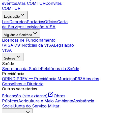
eventos
Atas COMTUR
Convites
COMTUR
Legislação
Leis
Decretos
Portarias
Ofícios
Carta
de Serviços
Legislação VISA
Vigilância Sanitária
Licenças de Funcionamento
(VISA)
791
Notícias da VISA
Legislação
VISA
Setores
Saúde
Secretaria da Saúde
Relatórios da Saúde
Previdência
ORINDIPREV — Previdência Municipal
193
Atas dos
Conselhos e Diretoria
Outras secretarias
Educação (site externo)
Obras
Públicas
Agricultura e Meio Ambiente
Assistência
Social
Junta do Serviço Militar