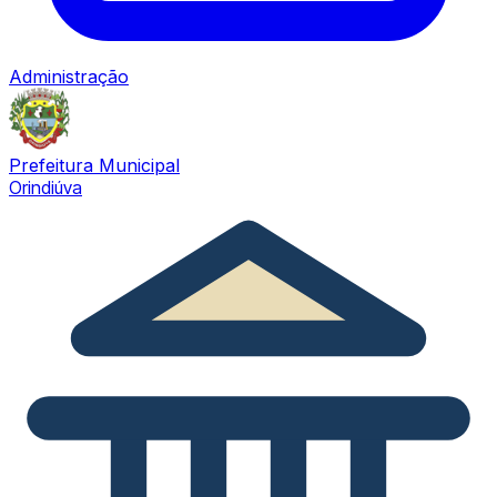
Administração
Prefeitura Municipal
Orindiúva