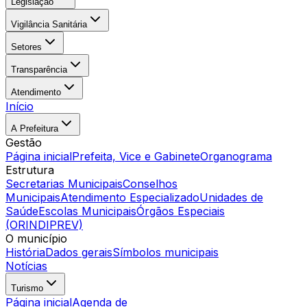
Legislação
Vigilância Sanitária
Setores
Transparência
Atendimento
Início
A Prefeitura
Gestão
Página inicial
Prefeita, Vice e Gabinete
Organograma
Estrutura
Secretarias Municipais
Conselhos
Municipais
Atendimento Especializado
Unidades de
Saúde
Escolas Municipais
Órgãos Especiais
(ORINDIPREV)
O município
História
Dados gerais
Símbolos municipais
Notícias
Turismo
Página inicial
Agenda de