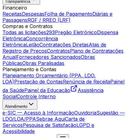
Transparência
Financeiro
Receitas
Despesas
Folha de Pagamento
Diárias e
Passagens
RGF / RREO (LRF)
Compras e Contratos
Todas as licitações
293
Pregão Eletrônico
Dispensa
Eletrônica
Concorrência
Eletrônica
Leilão
Contratações Diretas
Atas de
Registro de Preços
Contratos
Plano de Contratações
Anual
Fornecedores Sancionados
Obras
Públicas
Obras Paralisadas
Planejamento e Contas
Planejamento Orçamentário (PPA, LDO,
LOA)
Prestação de Contas
Renúncia de Receita
Painel
da Saúde
Painel da Educação
Assistência
Social
Controle Interno
Atendimento
e-SIC — Acesso à Informação
Ouvidoria
Sugestão —
LDO/LOA/PPA
Sebrae Aqui
Carta de
Serviços
Pesquisa de Satisfação
LGPD e
Acessibilidade