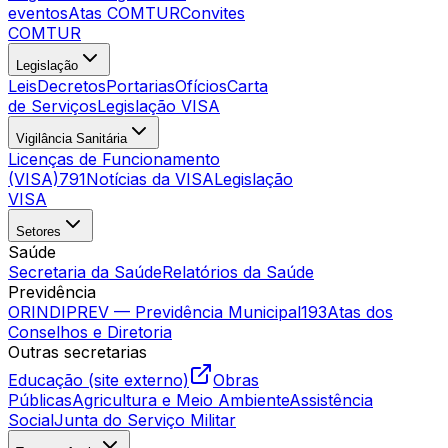
eventos
Atas COMTUR
Convites
COMTUR
Legislação
Leis
Decretos
Portarias
Ofícios
Carta
de Serviços
Legislação VISA
Vigilância Sanitária
Licenças de Funcionamento
(VISA)
791
Notícias da VISA
Legislação
VISA
Setores
Saúde
Secretaria da Saúde
Relatórios da Saúde
Previdência
ORINDIPREV — Previdência Municipal
193
Atas dos
Conselhos e Diretoria
Outras secretarias
Educação (site externo)
Obras
Públicas
Agricultura e Meio Ambiente
Assistência
Social
Junta do Serviço Militar