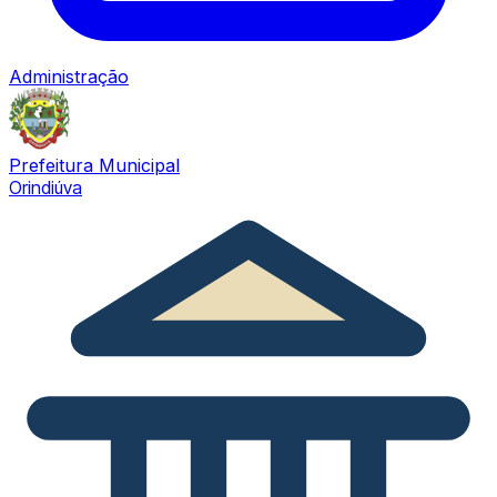
Administração
Prefeitura Municipal
Orindiúva