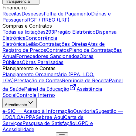
Transparência
Financeiro
Receitas
Despesas
Folha de Pagamento
Diárias e
Passagens
RGF / RREO (LRF)
Compras e Contratos
Todas as licitações
293
Pregão Eletrônico
Dispensa
Eletrônica
Concorrência
Eletrônica
Leilão
Contratações Diretas
Atas de
Registro de Preços
Contratos
Plano de Contratações
Anual
Fornecedores Sancionados
Obras
Públicas
Obras Paralisadas
Planejamento e Contas
Planejamento Orçamentário (PPA, LDO,
LOA)
Prestação de Contas
Renúncia de Receita
Painel
da Saúde
Painel da Educação
Assistência
Social
Controle Interno
Atendimento
e-SIC — Acesso à Informação
Ouvidoria
Sugestão —
LDO/LOA/PPA
Sebrae Aqui
Carta de
Serviços
Pesquisa de Satisfação
LGPD e
Acessibilidade