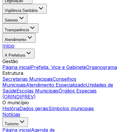
Legislação
Vigilância Sanitária
Setores
Transparência
Atendimento
Início
A Prefeitura
Gestão
Página inicial
Prefeita, Vice e Gabinete
Organograma
Estrutura
Secretarias Municipais
Conselhos
Municipais
Atendimento Especializado
Unidades de
Saúde
Escolas Municipais
Órgãos Especiais
(ORINDIPREV)
O município
História
Dados gerais
Símbolos municipais
Notícias
Turismo
Página inicial
Agenda de