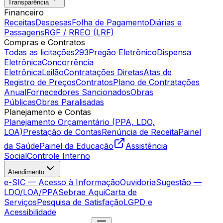
Transparência
Financeiro
Receitas
Despesas
Folha de Pagamento
Diárias e
Passagens
RGF / RREO (LRF)
Compras e Contratos
Todas as licitações
293
Pregão Eletrônico
Dispensa
Eletrônica
Concorrência
Eletrônica
Leilão
Contratações Diretas
Atas de
Registro de Preços
Contratos
Plano de Contratações
Anual
Fornecedores Sancionados
Obras
Públicas
Obras Paralisadas
Planejamento e Contas
Planejamento Orçamentário (PPA, LDO,
LOA)
Prestação de Contas
Renúncia de Receita
Painel
da Saúde
Painel da Educação
Assistência
Social
Controle Interno
Atendimento
e-SIC — Acesso à Informação
Ouvidoria
Sugestão —
LDO/LOA/PPA
Sebrae Aqui
Carta de
Serviços
Pesquisa de Satisfação
LGPD e
Acessibilidade