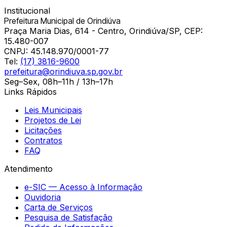
Institucional
Prefeitura Municipal de Orindiúva
Praça Maria Dias, 614 - Centro, Orindiúva/SP, CEP:
15.480-007
CNPJ:
45.148.970/0001-77
Tel:
(17) 3816-9600
prefeitura@orindiuva.sp.gov.br
Seg–Sex, 08h–11h / 13h–17h
Links Rápidos
Leis Municipais
Projetos de Lei
Licitações
Contratos
FAQ
Atendimento
e-SIC — Acesso à Informação
Ouvidoria
Carta de Serviços
Pesquisa de Satisfação