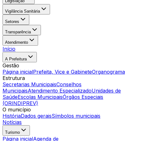
Legislação
Vigilância Sanitária
Setores
Transparência
Atendimento
Início
A Prefeitura
Gestão
Página inicial
Prefeita, Vice e Gabinete
Organograma
Estrutura
Secretarias Municipais
Conselhos
Municipais
Atendimento Especializado
Unidades de
Saúde
Escolas Municipais
Órgãos Especiais
(ORINDIPREV)
O município
História
Dados gerais
Símbolos municipais
Notícias
Turismo
Página inicial
Agenda de