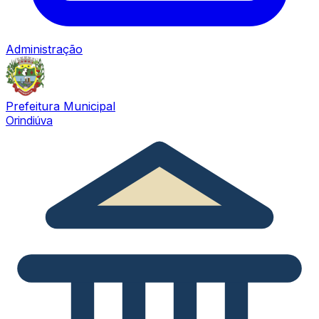
Administração
Prefeitura Municipal
Orindiúva