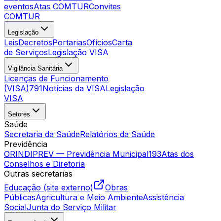
eventos
Atas COMTUR
Convites
COMTUR
Legislação
Leis
Decretos
Portarias
Ofícios
Carta
de Serviços
Legislação VISA
Vigilância Sanitária
Licenças de Funcionamento
(VISA)
791
Notícias da VISA
Legislação
VISA
Setores
Saúde
Secretaria da Saúde
Relatórios da Saúde
Previdência
ORINDIPREV — Previdência Municipal
193
Atas dos
Conselhos e Diretoria
Outras secretarias
Educação (site externo)
Obras
Públicas
Agricultura e Meio Ambiente
Assistência
Social
Junta do Serviço Militar