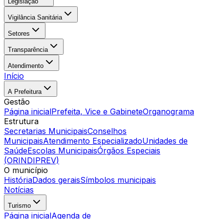
Legislação
Vigilância Sanitária
Setores
Transparência
Atendimento
Início
A Prefeitura
Gestão
Página inicial
Prefeita, Vice e Gabinete
Organograma
Estrutura
Secretarias Municipais
Conselhos
Municipais
Atendimento Especializado
Unidades de
Saúde
Escolas Municipais
Órgãos Especiais
(ORINDIPREV)
O município
História
Dados gerais
Símbolos municipais
Notícias
Turismo
Página inicial
Agenda de