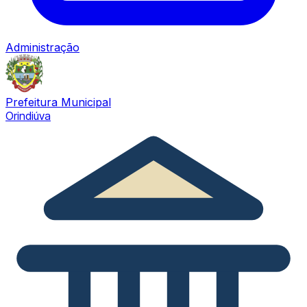
Administração
Prefeitura Municipal
Orindiúva