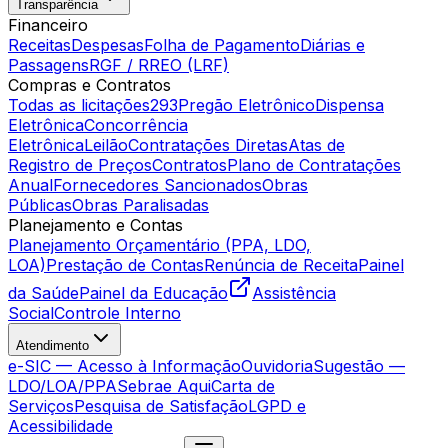
Transparência
Financeiro
Receitas
Despesas
Folha de Pagamento
Diárias e
Passagens
RGF / RREO (LRF)
Compras e Contratos
Todas as licitações
293
Pregão Eletrônico
Dispensa
Eletrônica
Concorrência
Eletrônica
Leilão
Contratações Diretas
Atas de
Registro de Preços
Contratos
Plano de Contratações
Anual
Fornecedores Sancionados
Obras
Públicas
Obras Paralisadas
Planejamento e Contas
Planejamento Orçamentário (PPA, LDO,
LOA)
Prestação de Contas
Renúncia de Receita
Painel
da Saúde
Painel da Educação
Assistência
Social
Controle Interno
Atendimento
e-SIC — Acesso à Informação
Ouvidoria
Sugestão —
LDO/LOA/PPA
Sebrae Aqui
Carta de
Serviços
Pesquisa de Satisfação
LGPD e
Acessibilidade