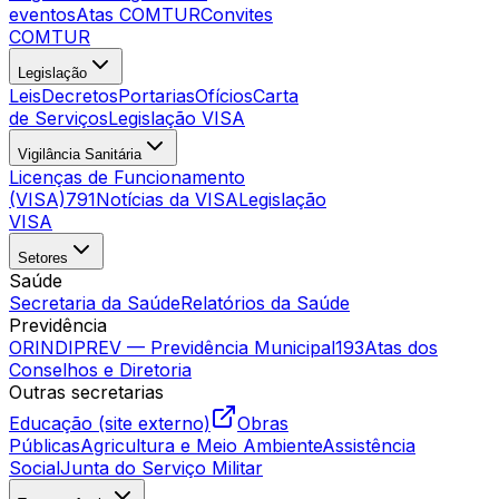
eventos
Atas COMTUR
Convites
COMTUR
Legislação
Leis
Decretos
Portarias
Ofícios
Carta
de Serviços
Legislação VISA
Vigilância Sanitária
Licenças de Funcionamento
(VISA)
791
Notícias da VISA
Legislação
VISA
Setores
Saúde
Secretaria da Saúde
Relatórios da Saúde
Previdência
ORINDIPREV — Previdência Municipal
193
Atas dos
Conselhos e Diretoria
Outras secretarias
Educação (site externo)
Obras
Públicas
Agricultura e Meio Ambiente
Assistência
Social
Junta do Serviço Militar