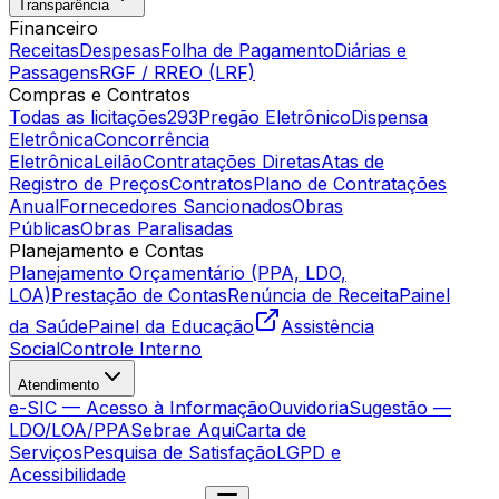
Transparência
Financeiro
Receitas
Despesas
Folha de Pagamento
Diárias e
Passagens
RGF / RREO (LRF)
Compras e Contratos
Todas as licitações
293
Pregão Eletrônico
Dispensa
Eletrônica
Concorrência
Eletrônica
Leilão
Contratações Diretas
Atas de
Registro de Preços
Contratos
Plano de Contratações
Anual
Fornecedores Sancionados
Obras
Públicas
Obras Paralisadas
Planejamento e Contas
Planejamento Orçamentário (PPA, LDO,
LOA)
Prestação de Contas
Renúncia de Receita
Painel
da Saúde
Painel da Educação
Assistência
Social
Controle Interno
Atendimento
e-SIC — Acesso à Informação
Ouvidoria
Sugestão —
LDO/LOA/PPA
Sebrae Aqui
Carta de
Serviços
Pesquisa de Satisfação
LGPD e
Acessibilidade