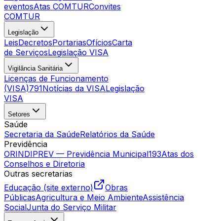
eventos
Atas COMTUR
Convites
COMTUR
Legislação
Leis
Decretos
Portarias
Ofícios
Carta
de Serviços
Legislação VISA
Vigilância Sanitária
Licenças de Funcionamento
(VISA)
791
Notícias da VISA
Legislação
VISA
Setores
Saúde
Secretaria da Saúde
Relatórios da Saúde
Previdência
ORINDIPREV — Previdência Municipal
193
Atas dos
Conselhos e Diretoria
Outras secretarias
Educação (site externo)
Obras
Públicas
Agricultura e Meio Ambiente
Assistência
Social
Junta do Serviço Militar