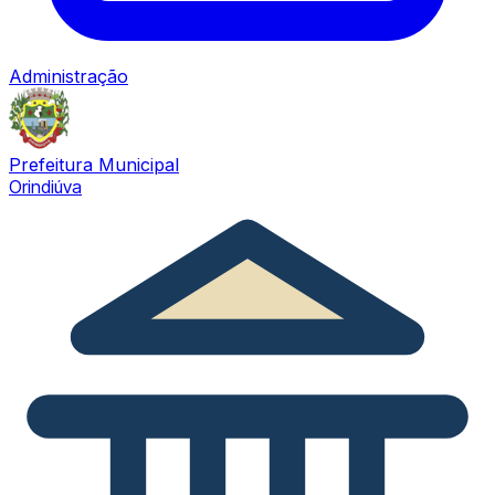
Administração
Prefeitura Municipal
Orindiúva