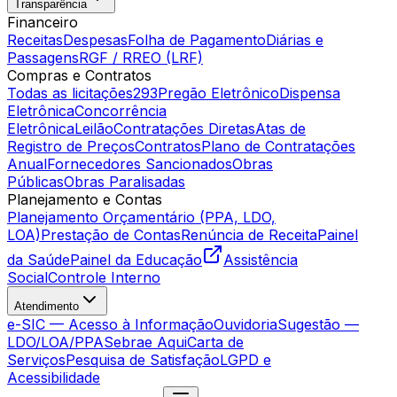
Transparência
Financeiro
Receitas
Despesas
Folha de Pagamento
Diárias e
Passagens
RGF / RREO (LRF)
Compras e Contratos
Todas as licitações
293
Pregão Eletrônico
Dispensa
Eletrônica
Concorrência
Eletrônica
Leilão
Contratações Diretas
Atas de
Registro de Preços
Contratos
Plano de Contratações
Anual
Fornecedores Sancionados
Obras
Públicas
Obras Paralisadas
Planejamento e Contas
Planejamento Orçamentário (PPA, LDO,
LOA)
Prestação de Contas
Renúncia de Receita
Painel
da Saúde
Painel da Educação
Assistência
Social
Controle Interno
Atendimento
e-SIC — Acesso à Informação
Ouvidoria
Sugestão —
LDO/LOA/PPA
Sebrae Aqui
Carta de
Serviços
Pesquisa de Satisfação
LGPD e
Acessibilidade