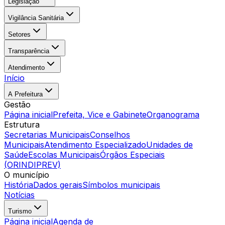
Legislação
Vigilância Sanitária
Setores
Transparência
Atendimento
Início
A Prefeitura
Gestão
Página inicial
Prefeita, Vice e Gabinete
Organograma
Estrutura
Secretarias Municipais
Conselhos
Municipais
Atendimento Especializado
Unidades de
Saúde
Escolas Municipais
Órgãos Especiais
(ORINDIPREV)
O município
História
Dados gerais
Símbolos municipais
Notícias
Turismo
Página inicial
Agenda de