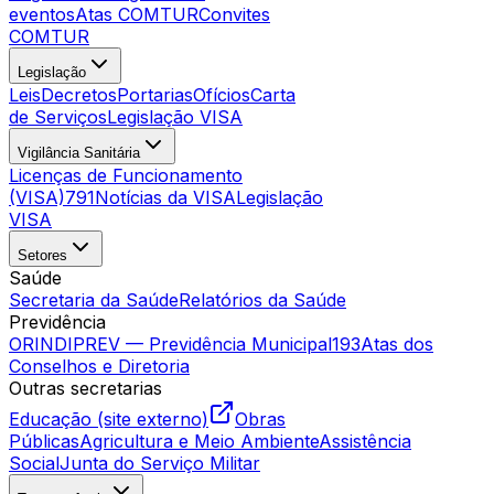
eventos
Atas COMTUR
Convites
COMTUR
Legislação
Leis
Decretos
Portarias
Ofícios
Carta
de Serviços
Legislação VISA
Vigilância Sanitária
Licenças de Funcionamento
(VISA)
791
Notícias da VISA
Legislação
VISA
Setores
Saúde
Secretaria da Saúde
Relatórios da Saúde
Previdência
ORINDIPREV — Previdência Municipal
193
Atas dos
Conselhos e Diretoria
Outras secretarias
Educação (site externo)
Obras
Públicas
Agricultura e Meio Ambiente
Assistência
Social
Junta do Serviço Militar