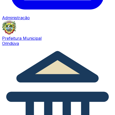
Administração
Prefeitura Municipal
Orindiúva