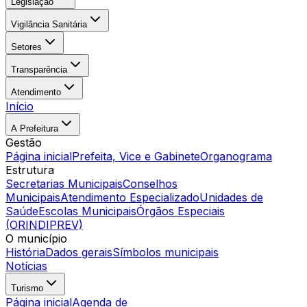
Legislação
Vigilância Sanitária
Setores
Transparência
Atendimento
Início
A Prefeitura
Gestão
Página inicial
Prefeita, Vice e Gabinete
Organograma
Estrutura
Secretarias Municipais
Conselhos
Municipais
Atendimento Especializado
Unidades de
Saúde
Escolas Municipais
Órgãos Especiais
(ORINDIPREV)
O município
História
Dados gerais
Símbolos municipais
Notícias
Turismo
Página inicial
Agenda de