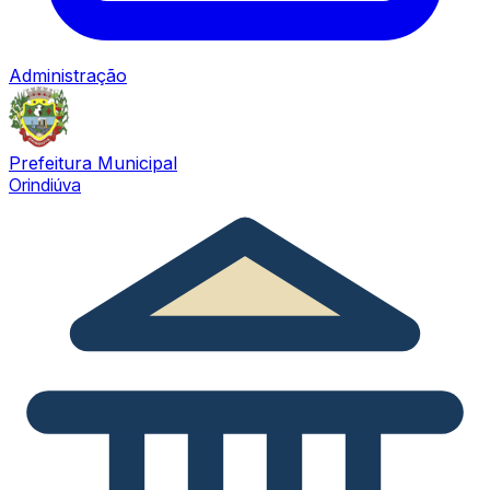
Administração
Prefeitura Municipal
Orindiúva