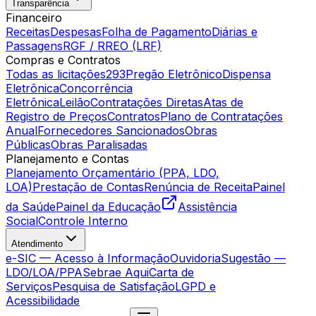
Transparência
Financeiro
Receitas
Despesas
Folha de Pagamento
Diárias e
Passagens
RGF / RREO (LRF)
Compras e Contratos
Todas as licitações
293
Pregão Eletrônico
Dispensa
Eletrônica
Concorrência
Eletrônica
Leilão
Contratações Diretas
Atas de
Registro de Preços
Contratos
Plano de Contratações
Anual
Fornecedores Sancionados
Obras
Públicas
Obras Paralisadas
Planejamento e Contas
Planejamento Orçamentário (PPA, LDO,
LOA)
Prestação de Contas
Renúncia de Receita
Painel
da Saúde
Painel da Educação
Assistência
Social
Controle Interno
Atendimento
e-SIC — Acesso à Informação
Ouvidoria
Sugestão —
LDO/LOA/PPA
Sebrae Aqui
Carta de
Serviços
Pesquisa de Satisfação
LGPD e
Acessibilidade