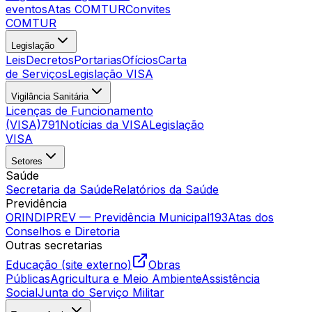
eventos
Atas COMTUR
Convites
COMTUR
Legislação
Leis
Decretos
Portarias
Ofícios
Carta
de Serviços
Legislação VISA
Vigilância Sanitária
Licenças de Funcionamento
(VISA)
791
Notícias da VISA
Legislação
VISA
Setores
Saúde
Secretaria da Saúde
Relatórios da Saúde
Previdência
ORINDIPREV — Previdência Municipal
193
Atas dos
Conselhos e Diretoria
Outras secretarias
Educação (site externo)
Obras
Públicas
Agricultura e Meio Ambiente
Assistência
Social
Junta do Serviço Militar