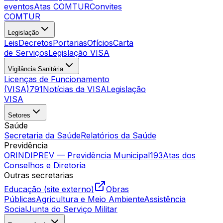
eventos
Atas COMTUR
Convites
COMTUR
Legislação
Leis
Decretos
Portarias
Ofícios
Carta
de Serviços
Legislação VISA
Vigilância Sanitária
Licenças de Funcionamento
(VISA)
791
Notícias da VISA
Legislação
VISA
Setores
Saúde
Secretaria da Saúde
Relatórios da Saúde
Previdência
ORINDIPREV — Previdência Municipal
193
Atas dos
Conselhos e Diretoria
Outras secretarias
Educação (site externo)
Obras
Públicas
Agricultura e Meio Ambiente
Assistência
Social
Junta do Serviço Militar