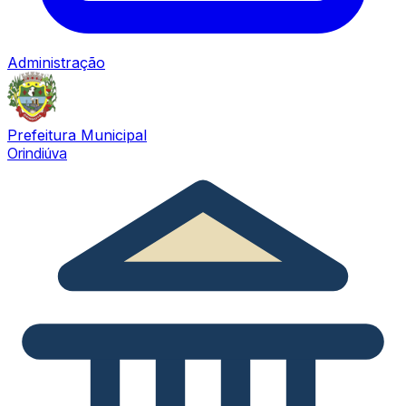
Administração
Prefeitura Municipal
Orindiúva