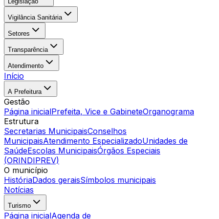
Legislação
Vigilância Sanitária
Setores
Transparência
Atendimento
Início
A Prefeitura
Gestão
Página inicial
Prefeita, Vice e Gabinete
Organograma
Estrutura
Secretarias Municipais
Conselhos
Municipais
Atendimento Especializado
Unidades de
Saúde
Escolas Municipais
Órgãos Especiais
(ORINDIPREV)
O município
História
Dados gerais
Símbolos municipais
Notícias
Turismo
Página inicial
Agenda de