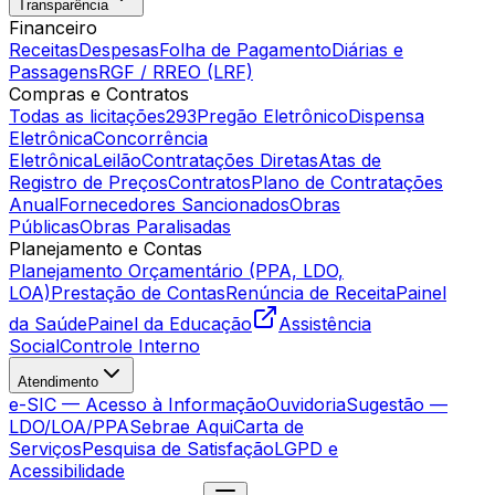
Transparência
Financeiro
Receitas
Despesas
Folha de Pagamento
Diárias e
Passagens
RGF / RREO (LRF)
Compras e Contratos
Todas as licitações
293
Pregão Eletrônico
Dispensa
Eletrônica
Concorrência
Eletrônica
Leilão
Contratações Diretas
Atas de
Registro de Preços
Contratos
Plano de Contratações
Anual
Fornecedores Sancionados
Obras
Públicas
Obras Paralisadas
Planejamento e Contas
Planejamento Orçamentário (PPA, LDO,
LOA)
Prestação de Contas
Renúncia de Receita
Painel
da Saúde
Painel da Educação
Assistência
Social
Controle Interno
Atendimento
e-SIC — Acesso à Informação
Ouvidoria
Sugestão —
LDO/LOA/PPA
Sebrae Aqui
Carta de
Serviços
Pesquisa de Satisfação
LGPD e
Acessibilidade