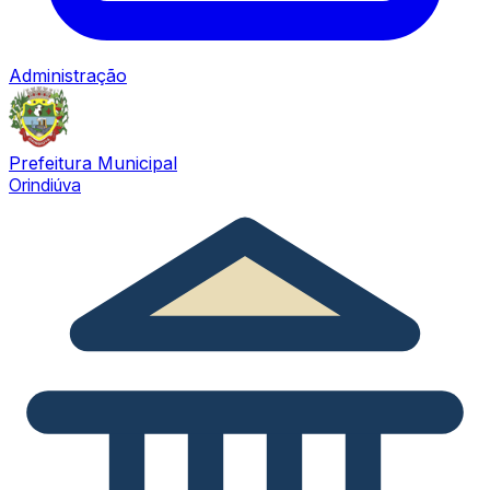
Administração
Prefeitura Municipal
Orindiúva