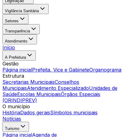
Legislação
Vigilância Sanitária
Setores
Transparência
Atendimento
Início
A Prefeitura
Gestão
Página inicial
Prefeita, Vice e Gabinete
Organograma
Estrutura
Secretarias Municipais
Conselhos
Municipais
Atendimento Especializado
Unidades de
Saúde
Escolas Municipais
Órgãos Especiais
(ORINDIPREV)
O município
História
Dados gerais
Símbolos municipais
Notícias
Turismo
Página inicial
Agenda de