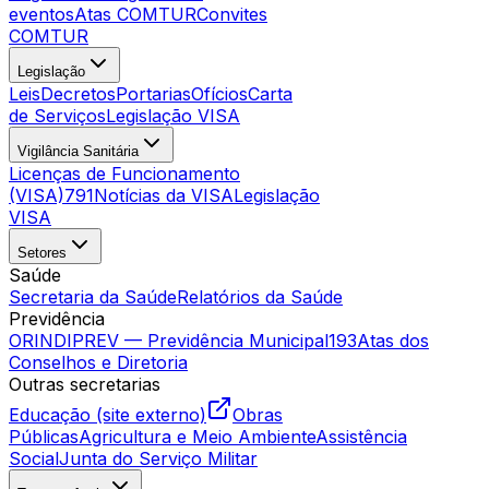
eventos
Atas COMTUR
Convites
COMTUR
Legislação
Leis
Decretos
Portarias
Ofícios
Carta
de Serviços
Legislação VISA
Vigilância Sanitária
Licenças de Funcionamento
(VISA)
791
Notícias da VISA
Legislação
VISA
Setores
Saúde
Secretaria da Saúde
Relatórios da Saúde
Previdência
ORINDIPREV — Previdência Municipal
193
Atas dos
Conselhos e Diretoria
Outras secretarias
Educação (site externo)
Obras
Públicas
Agricultura e Meio Ambiente
Assistência
Social
Junta do Serviço Militar