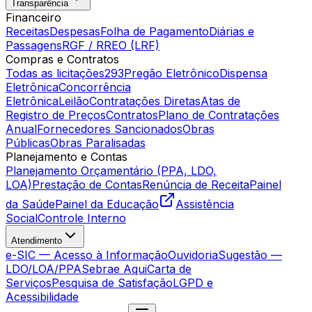
Transparência
Financeiro
Receitas
Despesas
Folha de Pagamento
Diárias e
Passagens
RGF / RREO (LRF)
Compras e Contratos
Todas as licitações
293
Pregão Eletrônico
Dispensa
Eletrônica
Concorrência
Eletrônica
Leilão
Contratações Diretas
Atas de
Registro de Preços
Contratos
Plano de Contratações
Anual
Fornecedores Sancionados
Obras
Públicas
Obras Paralisadas
Planejamento e Contas
Planejamento Orçamentário (PPA, LDO,
LOA)
Prestação de Contas
Renúncia de Receita
Painel
da Saúde
Painel da Educação
Assistência
Social
Controle Interno
Atendimento
e-SIC — Acesso à Informação
Ouvidoria
Sugestão —
LDO/LOA/PPA
Sebrae Aqui
Carta de
Serviços
Pesquisa de Satisfação
LGPD e
Acessibilidade