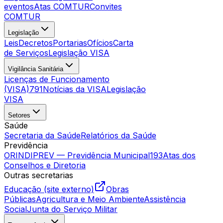
eventos
Atas COMTUR
Convites
COMTUR
Legislação
Leis
Decretos
Portarias
Ofícios
Carta
de Serviços
Legislação VISA
Vigilância Sanitária
Licenças de Funcionamento
(VISA)
791
Notícias da VISA
Legislação
VISA
Setores
Saúde
Secretaria da Saúde
Relatórios da Saúde
Previdência
ORINDIPREV — Previdência Municipal
193
Atas dos
Conselhos e Diretoria
Outras secretarias
Educação (site externo)
Obras
Públicas
Agricultura e Meio Ambiente
Assistência
Social
Junta do Serviço Militar