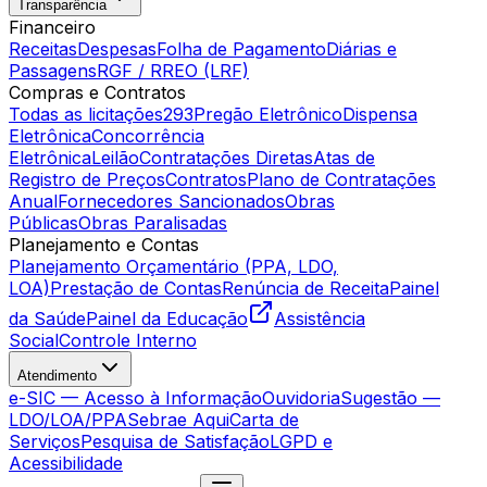
Transparência
Financeiro
Receitas
Despesas
Folha de Pagamento
Diárias e
Passagens
RGF / RREO (LRF)
Compras e Contratos
Todas as licitações
293
Pregão Eletrônico
Dispensa
Eletrônica
Concorrência
Eletrônica
Leilão
Contratações Diretas
Atas de
Registro de Preços
Contratos
Plano de Contratações
Anual
Fornecedores Sancionados
Obras
Públicas
Obras Paralisadas
Planejamento e Contas
Planejamento Orçamentário (PPA, LDO,
LOA)
Prestação de Contas
Renúncia de Receita
Painel
da Saúde
Painel da Educação
Assistência
Social
Controle Interno
Atendimento
e-SIC — Acesso à Informação
Ouvidoria
Sugestão —
LDO/LOA/PPA
Sebrae Aqui
Carta de
Serviços
Pesquisa de Satisfação
LGPD e
Acessibilidade