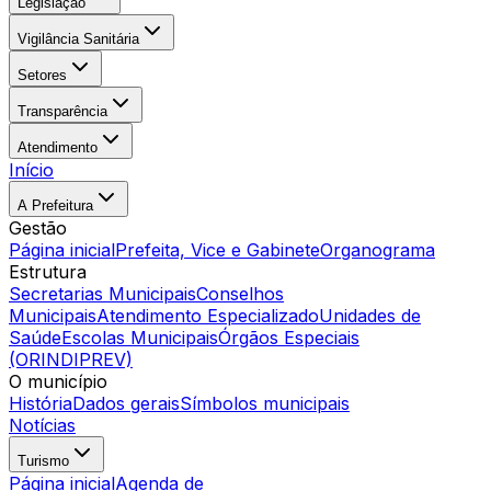
Legislação
Vigilância Sanitária
Setores
Transparência
Atendimento
Início
A Prefeitura
Gestão
Página inicial
Prefeita, Vice e Gabinete
Organograma
Estrutura
Secretarias Municipais
Conselhos
Municipais
Atendimento Especializado
Unidades de
Saúde
Escolas Municipais
Órgãos Especiais
(ORINDIPREV)
O município
História
Dados gerais
Símbolos municipais
Notícias
Turismo
Página inicial
Agenda de