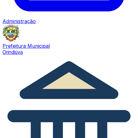
Administração
Prefeitura Municipal
Orindiúva