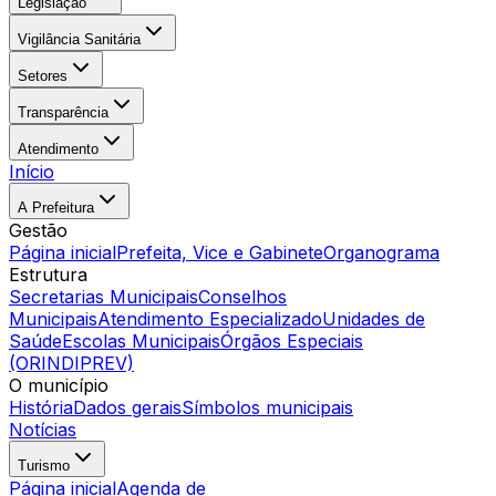
Legislação
Vigilância Sanitária
Setores
Transparência
Atendimento
Início
A Prefeitura
Gestão
Página inicial
Prefeita, Vice e Gabinete
Organograma
Estrutura
Secretarias Municipais
Conselhos
Municipais
Atendimento Especializado
Unidades de
Saúde
Escolas Municipais
Órgãos Especiais
(ORINDIPREV)
O município
História
Dados gerais
Símbolos municipais
Notícias
Turismo
Página inicial
Agenda de