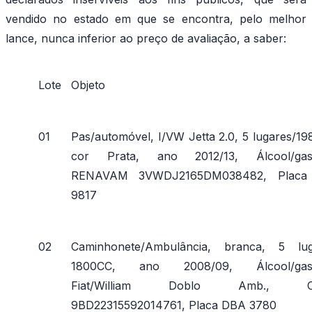
vendido no estado em que se encontra, pelo melhor
lance, nunca inferior ao preço de avaliação, a saber:
Lote
Objeto
01
Pas/automóvel, I/VW Jetta 2.0, 5 lugares/1
cor Prata, ano 2012/13, Álcool/gaso
RENAVAM 3VWDJ2165DM038482, Placa
9817
02
Caminhonete/Ambulância, branca, 5 lug
1800CC, ano 2008/09, Álcool/gaso
Fiat/William Doblo Amb., Ch
9BD22315592014761, Placa DBA 3780