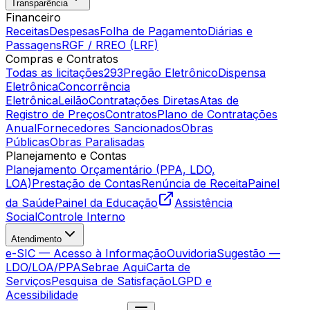
Transparência
Financeiro
Receitas
Despesas
Folha de Pagamento
Diárias e
Passagens
RGF / RREO (LRF)
Compras e Contratos
Todas as licitações
293
Pregão Eletrônico
Dispensa
Eletrônica
Concorrência
Eletrônica
Leilão
Contratações Diretas
Atas de
Registro de Preços
Contratos
Plano de Contratações
Anual
Fornecedores Sancionados
Obras
Públicas
Obras Paralisadas
Planejamento e Contas
Planejamento Orçamentário (PPA, LDO,
LOA)
Prestação de Contas
Renúncia de Receita
Painel
da Saúde
Painel da Educação
Assistência
Social
Controle Interno
Atendimento
e-SIC — Acesso à Informação
Ouvidoria
Sugestão —
LDO/LOA/PPA
Sebrae Aqui
Carta de
Serviços
Pesquisa de Satisfação
LGPD e
Acessibilidade