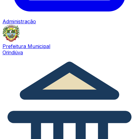
Administração
Prefeitura Municipal
Orindiúva