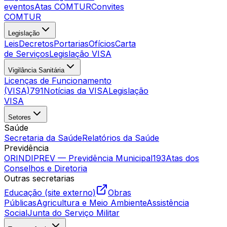
eventos
Atas COMTUR
Convites
COMTUR
Legislação
Leis
Decretos
Portarias
Ofícios
Carta
de Serviços
Legislação VISA
Vigilância Sanitária
Licenças de Funcionamento
(VISA)
791
Notícias da VISA
Legislação
VISA
Setores
Saúde
Secretaria da Saúde
Relatórios da Saúde
Previdência
ORINDIPREV — Previdência Municipal
193
Atas dos
Conselhos e Diretoria
Outras secretarias
Educação (site externo)
Obras
Públicas
Agricultura e Meio Ambiente
Assistência
Social
Junta do Serviço Militar