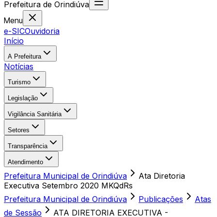
Prefeitura
de
Orindiúva
Menu
e-SIC
Ouvidoria
Início
A Prefeitura
Notícias
Turismo
Legislação
Vigilância Sanitária
Setores
Transparência
Atendimento
Prefeitura Municipal de Orindiúva
Ata Diretoria
Executiva Setembro 2020 MKQdRs
Prefeitura Municipal de Orindiúva
Publicações
Atas
de Sessão
ATA DIRETORIA EXECUTIVA -