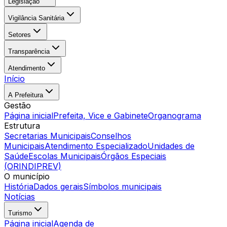
Legislação
Vigilância Sanitária
Setores
Transparência
Atendimento
Início
A Prefeitura
Gestão
Página inicial
Prefeita, Vice e Gabinete
Organograma
Estrutura
Secretarias Municipais
Conselhos
Municipais
Atendimento Especializado
Unidades de
Saúde
Escolas Municipais
Órgãos Especiais
(ORINDIPREV)
O município
História
Dados gerais
Símbolos municipais
Notícias
Turismo
Página inicial
Agenda de