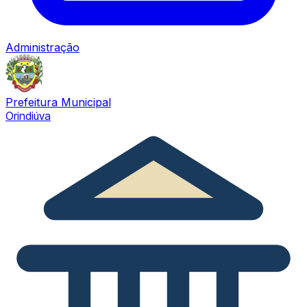
Administração
Prefeitura Municipal
Orindiúva