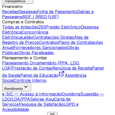
Transparência
Financeiro
Receitas
Despesas
Folha de Pagamento
Diárias e
Passagens
RGF / RREO (LRF)
Compras e Contratos
Todas as licitações
293
Pregão Eletrônico
Dispensa
Eletrônica
Concorrência
Eletrônica
Leilão
Contratações Diretas
Atas de
Registro de Preços
Contratos
Plano de Contratações
Anual
Fornecedores Sancionados
Obras
Públicas
Obras Paralisadas
Planejamento e Contas
Planejamento Orçamentário (PPA, LDO,
LOA)
Prestação de Contas
Renúncia de Receita
Painel
da Saúde
Painel da Educação
Assistência
Social
Controle Interno
Atendimento
e-SIC — Acesso à Informação
Ouvidoria
Sugestão —
LDO/LOA/PPA
Sebrae Aqui
Carta de
Serviços
Pesquisa de Satisfação
LGPD e
Acessibilidade