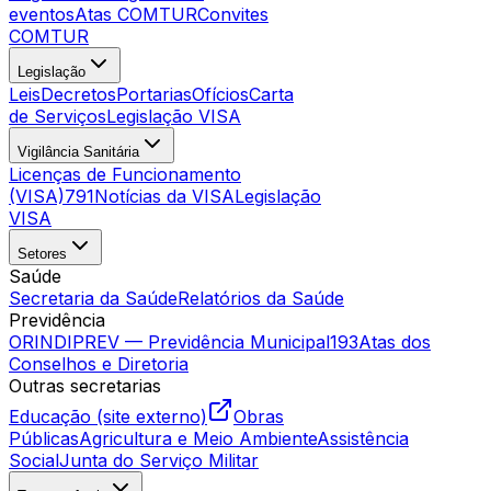
eventos
Atas COMTUR
Convites
COMTUR
Legislação
Leis
Decretos
Portarias
Ofícios
Carta
de Serviços
Legislação VISA
Vigilância Sanitária
Licenças de Funcionamento
(VISA)
791
Notícias da VISA
Legislação
VISA
Setores
Saúde
Secretaria da Saúde
Relatórios da Saúde
Previdência
ORINDIPREV — Previdência Municipal
193
Atas dos
Conselhos e Diretoria
Outras secretarias
Educação (site externo)
Obras
Públicas
Agricultura e Meio Ambiente
Assistência
Social
Junta do Serviço Militar