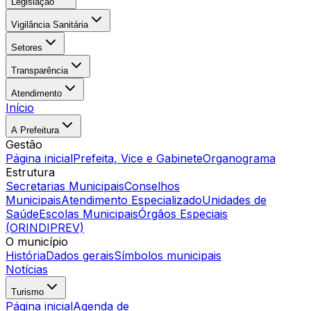
Legislação
Vigilância Sanitária
Setores
Transparência
Atendimento
Início
A Prefeitura
Gestão
Página inicial
Prefeita, Vice e Gabinete
Organograma
Estrutura
Secretarias Municipais
Conselhos
Municipais
Atendimento Especializado
Unidades de
Saúde
Escolas Municipais
Órgãos Especiais
(ORINDIPREV)
O município
História
Dados gerais
Símbolos municipais
Notícias
Turismo
Página inicial
Agenda de