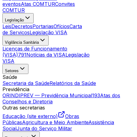
eventos
Atas COMTUR
Convites
COMTUR
Legislação
Leis
Decretos
Portarias
Ofícios
Carta
de Serviços
Legislação VISA
Vigilância Sanitária
Licenças de Funcionamento
(VISA)
791
Notícias da VISA
Legislação
VISA
Setores
Saúde
Secretaria da Saúde
Relatórios da Saúde
Previdência
ORINDIPREV — Previdência Municipal
193
Atas dos
Conselhos e Diretoria
Outras secretarias
Educação (site externo)
Obras
Públicas
Agricultura e Meio Ambiente
Assistência
Social
Junta do Serviço Militar