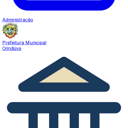
Administração
Prefeitura Municipal
Orindiúva