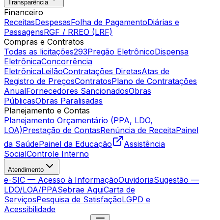
Transparência
Financeiro
Receitas
Despesas
Folha de Pagamento
Diárias e
Passagens
RGF / RREO (LRF)
Compras e Contratos
Todas as licitações
293
Pregão Eletrônico
Dispensa
Eletrônica
Concorrência
Eletrônica
Leilão
Contratações Diretas
Atas de
Registro de Preços
Contratos
Plano de Contratações
Anual
Fornecedores Sancionados
Obras
Públicas
Obras Paralisadas
Planejamento e Contas
Planejamento Orçamentário (PPA, LDO,
LOA)
Prestação de Contas
Renúncia de Receita
Painel
da Saúde
Painel da Educação
Assistência
Social
Controle Interno
Atendimento
e-SIC — Acesso à Informação
Ouvidoria
Sugestão —
LDO/LOA/PPA
Sebrae Aqui
Carta de
Serviços
Pesquisa de Satisfação
LGPD e
Acessibilidade