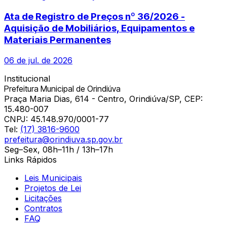
Ata de Registro de Preços nº 36/2026 -
Aquisição de Mobiliários, Equipamentos e
Materiais Permanentes
06 de jul. de 2026
Institucional
Prefeitura Municipal de Orindiúva
Praça Maria Dias, 614 - Centro, Orindiúva/SP, CEP:
15.480-007
CNPJ:
45.148.970/0001-77
Tel:
(17) 3816-9600
prefeitura@orindiuva.sp.gov.br
Seg–Sex, 08h–11h / 13h–17h
Links Rápidos
Leis Municipais
Projetos de Lei
Licitações
Contratos
FAQ