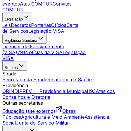
eventos
Atas COMTUR
Convites
COMTUR
Legislação
Leis
Decretos
Portarias
Ofícios
Carta
de Serviços
Legislação VISA
Vigilância Sanitária
Licenças de Funcionamento
(VISA)
791
Notícias da VISA
Legislação
VISA
Setores
Saúde
Secretaria da Saúde
Relatórios da Saúde
Previdência
ORINDIPREV — Previdência Municipal
193
Atas dos
Conselhos e Diretoria
Outras secretarias
Educação (site externo)
Obras
Públicas
Agricultura e Meio Ambiente
Assistência
Social
Junta do Serviço Militar