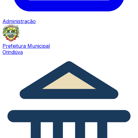
Administração
Prefeitura Municipal
Orindiúva