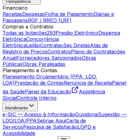
Transparência
Financeiro
Receitas
Despesas
Folha de Pagamento
Diárias e
Passagens
RGF / RREO (LRF)
Compras e Contratos
Todas as licitações
293
Pregão Eletrônico
Dispensa
Eletrônica
Concorrência
Eletrônica
Leilão
Contratações Diretas
Atas de
Registro de Preços
Contratos
Plano de Contratações
Anual
Fornecedores Sancionados
Obras
Públicas
Obras Paralisadas
Planejamento e Contas
Planejamento Orçamentário (PPA, LDO,
LOA)
Prestação de Contas
Renúncia de Receita
Painel
da Saúde
Painel da Educação
Assistência
Social
Controle Interno
Atendimento
e-SIC — Acesso à Informação
Ouvidoria
Sugestão —
LDO/LOA/PPA
Sebrae Aqui
Carta de
Serviços
Pesquisa de Satisfação
LGPD e
Acessibilidade