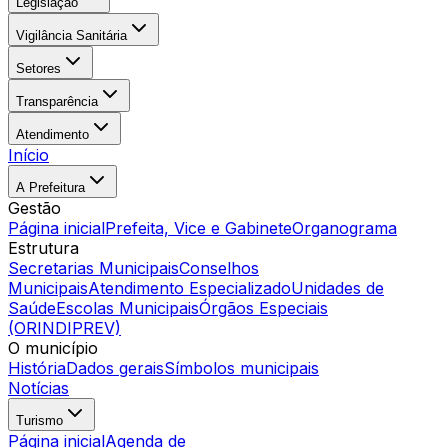
Legislação
Vigilância Sanitária
Setores
Transparência
Atendimento
Início
A Prefeitura
Gestão
Página inicial
Prefeita, Vice e Gabinete
Organograma
Estrutura
Secretarias Municipais
Conselhos
Municipais
Atendimento Especializado
Unidades de
Saúde
Escolas Municipais
Órgãos Especiais
(ORINDIPREV)
O município
História
Dados gerais
Símbolos municipais
Notícias
Turismo
Página inicial
Agenda de