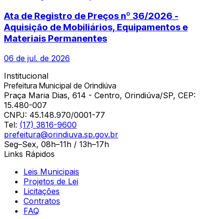
Ata de Registro de Preços nº 36/2026 -
Aquisição de Mobiliários, Equipamentos e
Materiais Permanentes
06 de jul. de 2026
Institucional
Prefeitura Municipal de Orindiúva
Praça Maria Dias, 614 - Centro, Orindiúva/SP, CEP:
15.480-007
CNPJ:
45.148.970/0001-77
Tel:
(17) 3816-9600
prefeitura@orindiuva.sp.gov.br
Seg–Sex, 08h–11h / 13h–17h
Links Rápidos
Leis Municipais
Projetos de Lei
Licitações
Contratos
FAQ