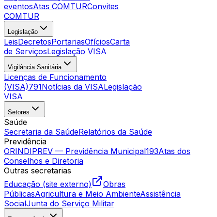
eventos
Atas COMTUR
Convites
COMTUR
Legislação
Leis
Decretos
Portarias
Ofícios
Carta
de Serviços
Legislação VISA
Vigilância Sanitária
Licenças de Funcionamento
(VISA)
791
Notícias da VISA
Legislação
VISA
Setores
Saúde
Secretaria da Saúde
Relatórios da Saúde
Previdência
ORINDIPREV — Previdência Municipal
193
Atas dos
Conselhos e Diretoria
Outras secretarias
Educação (site externo)
Obras
Públicas
Agricultura e Meio Ambiente
Assistência
Social
Junta do Serviço Militar