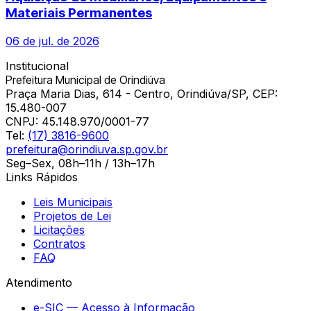
Materiais Permanentes
06 de jul. de 2026
Institucional
Prefeitura Municipal de Orindiúva
Praça Maria Dias, 614 - Centro, Orindiúva/SP, CEP:
15.480-007
CNPJ:
45.148.970/0001-77
Tel:
(17) 3816-9600
prefeitura@orindiuva.sp.gov.br
Seg–Sex, 08h–11h / 13h–17h
Links Rápidos
Leis Municipais
Projetos de Lei
Licitações
Contratos
FAQ
Atendimento
e-SIC — Acesso à Informação