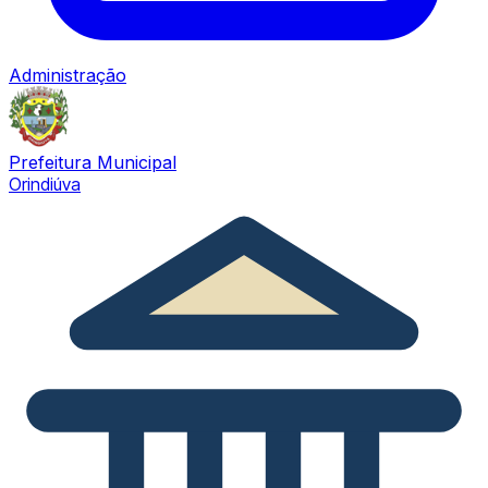
Administração
Prefeitura Municipal
Orindiúva