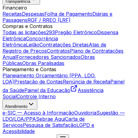
Transparência
Financeiro
Receitas
Despesas
Folha de Pagamento
Diárias e
Passagens
RGF / RREO (LRF)
Compras e Contratos
Todas as licitações
293
Pregão Eletrônico
Dispensa
Eletrônica
Concorrência
Eletrônica
Leilão
Contratações Diretas
Atas de
Registro de Preços
Contratos
Plano de Contratações
Anual
Fornecedores Sancionados
Obras
Públicas
Obras Paralisadas
Planejamento e Contas
Planejamento Orçamentário (PPA, LDO,
LOA)
Prestação de Contas
Renúncia de Receita
Painel
da Saúde
Painel da Educação
Assistência
Social
Controle Interno
Atendimento
e-SIC — Acesso à Informação
Ouvidoria
Sugestão —
LDO/LOA/PPA
Sebrae Aqui
Carta de
Serviços
Pesquisa de Satisfação
LGPD e
Acessibilidade