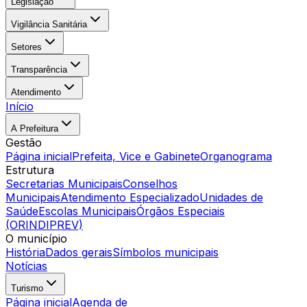
Legislação
Vigilância Sanitária
Setores
Transparência
Atendimento
Início
A Prefeitura
Gestão
Página inicial
Prefeita, Vice e Gabinete
Organograma
Estrutura
Secretarias Municipais
Conselhos
Municipais
Atendimento Especializado
Unidades de
Saúde
Escolas Municipais
Órgãos Especiais
(ORINDIPREV)
O município
História
Dados gerais
Símbolos municipais
Notícias
Turismo
Página inicial
Agenda de