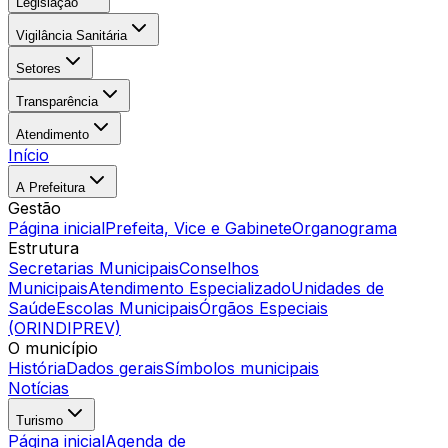
Legislação
Vigilância Sanitária
Setores
Transparência
Atendimento
Início
A Prefeitura
Gestão
Página inicial
Prefeita, Vice e Gabinete
Organograma
Estrutura
Secretarias Municipais
Conselhos
Municipais
Atendimento Especializado
Unidades de
Saúde
Escolas Municipais
Órgãos Especiais
(ORINDIPREV)
O município
História
Dados gerais
Símbolos municipais
Notícias
Turismo
Página inicial
Agenda de