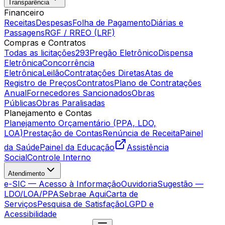
Transparência
Financeiro
Receitas
Despesas
Folha de Pagamento
Diárias e
Passagens
RGF / RREO (LRF)
Compras e Contratos
Todas as licitações
293
Pregão Eletrônico
Dispensa
Eletrônica
Concorrência
Eletrônica
Leilão
Contratações Diretas
Atas de
Registro de Preços
Contratos
Plano de Contratações
Anual
Fornecedores Sancionados
Obras
Públicas
Obras Paralisadas
Planejamento e Contas
Planejamento Orçamentário (PPA, LDO,
LOA)
Prestação de Contas
Renúncia de Receita
Painel
da Saúde
Painel da Educação
Assistência
Social
Controle Interno
Atendimento
e-SIC — Acesso à Informação
Ouvidoria
Sugestão —
LDO/LOA/PPA
Sebrae Aqui
Carta de
Serviços
Pesquisa de Satisfação
LGPD e
Acessibilidade