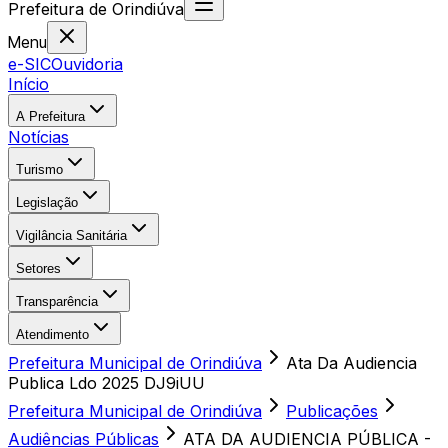
Prefeitura
de
Orindiúva
Menu
e-SIC
Ouvidoria
Início
A Prefeitura
Notícias
Turismo
Legislação
Vigilância Sanitária
Setores
Transparência
Atendimento
Prefeitura Municipal de Orindiúva
Ata Da Audiencia
Publica Ldo 2025 DJ9iUU
Prefeitura Municipal de Orindiúva
Publicações
Audiências Públicas
ATA DA AUDIENCIA PÚBLICA -