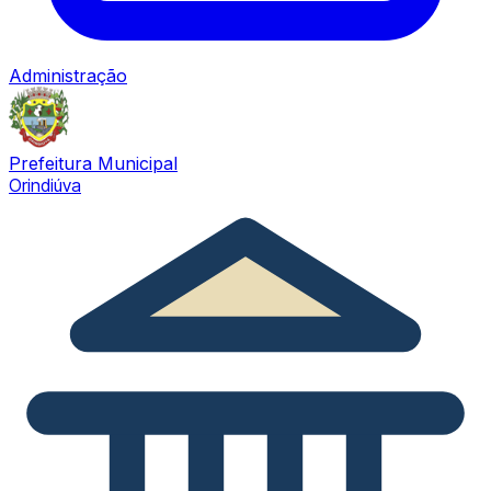
Administração
Prefeitura Municipal
Orindiúva