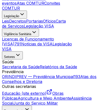
eventos
Atas COMTUR
Convites
COMTUR
Legislação
Leis
Decretos
Portarias
Ofícios
Carta
de Serviços
Legislação VISA
Vigilância Sanitária
Licenças de Funcionamento
(VISA)
791
Notícias da VISA
Legislação
VISA
Setores
Saúde
Secretaria da Saúde
Relatórios da Saúde
Previdência
ORINDIPREV — Previdência Municipal
193
Atas dos
Conselhos e Diretoria
Outras secretarias
Educação (site externo)
Obras
Públicas
Agricultura e Meio Ambiente
Assistência
Social
Junta do Serviço Militar