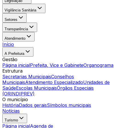
Legislação
Vigilância Sanitária
Setores
Transparência
Atendimento
Início
A Prefeitura
Gestão
Página inicial
Prefeita, Vice e Gabinete
Organograma
Estrutura
Secretarias Municipais
Conselhos
Municipais
Atendimento Especializado
Unidades de
Saúde
Escolas Municipais
Órgãos Especiais
(ORINDIPREV)
O município
História
Dados gerais
Símbolos municipais
Notícias
Turismo
Página inicial
Agenda de