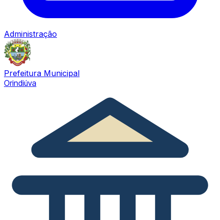
Administração
Prefeitura Municipal
Orindiúva