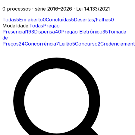
0
processos
· série
2016–2026
· Lei 14.133/2021
Todas
5
Em aberto
0
Concluídas
5
Desertas/Falhas
0
Modalidade:
Todas
Pregão
Presencial
193
Dispensa
40
Pregão Eletrônico
35
Tomada
de
Preços
24
Concorrência
7
Leilão
5
Concurso
2
Credenciamen