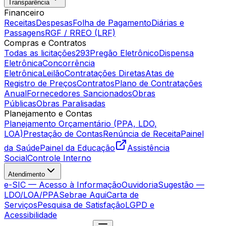
Transparência
Financeiro
Receitas
Despesas
Folha de Pagamento
Diárias e
Passagens
RGF / RREO (LRF)
Compras e Contratos
Todas as licitações
293
Pregão Eletrônico
Dispensa
Eletrônica
Concorrência
Eletrônica
Leilão
Contratações Diretas
Atas de
Registro de Preços
Contratos
Plano de Contratações
Anual
Fornecedores Sancionados
Obras
Públicas
Obras Paralisadas
Planejamento e Contas
Planejamento Orçamentário (PPA, LDO,
LOA)
Prestação de Contas
Renúncia de Receita
Painel
da Saúde
Painel da Educação
Assistência
Social
Controle Interno
Atendimento
e-SIC — Acesso à Informação
Ouvidoria
Sugestão —
LDO/LOA/PPA
Sebrae Aqui
Carta de
Serviços
Pesquisa de Satisfação
LGPD e
Acessibilidade