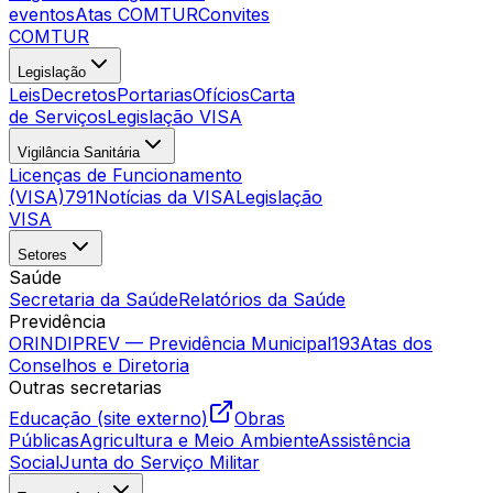
eventos
Atas COMTUR
Convites
COMTUR
Legislação
Leis
Decretos
Portarias
Ofícios
Carta
de Serviços
Legislação VISA
Vigilância Sanitária
Licenças de Funcionamento
(VISA)
791
Notícias da VISA
Legislação
VISA
Setores
Saúde
Secretaria da Saúde
Relatórios da Saúde
Previdência
ORINDIPREV — Previdência Municipal
193
Atas dos
Conselhos e Diretoria
Outras secretarias
Educação (site externo)
Obras
Públicas
Agricultura e Meio Ambiente
Assistência
Social
Junta do Serviço Militar