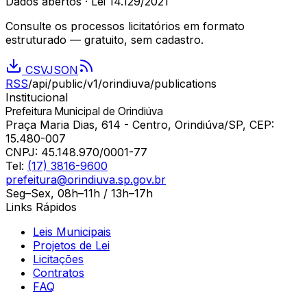
Dados abertos · Lei 14.129/2021
Consulte os processos licitatórios em formato
estruturado — gratuito, sem cadastro.
CSV
JSON
RSS
/api/public/v1/
orindiuva
/publications
Institucional
Prefeitura Municipal de Orindiúva
Praça Maria Dias, 614 - Centro, Orindiúva/SP, CEP:
15.480-007
CNPJ:
45.148.970/0001-77
Tel:
(17) 3816-9600
prefeitura@orindiuva.sp.gov.br
Seg–Sex, 08h–11h / 13h–17h
Links Rápidos
Leis Municipais
Projetos de Lei
Licitações
Contratos
FAQ