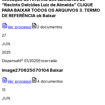
“Recinto Delcides Luiz de Almeida” CLIQUE
PARA BAIXAR TODOS OS ARQUIVOS 3. TERMO
DE REFERÊNCIA ok Baixar
Ver processo
2
document
os
27
JUN
2025
Dispensa
Nº
01/2025
Encerrada
Image270625070104 Baixar
Ver processo
4
document
os
13
JUN