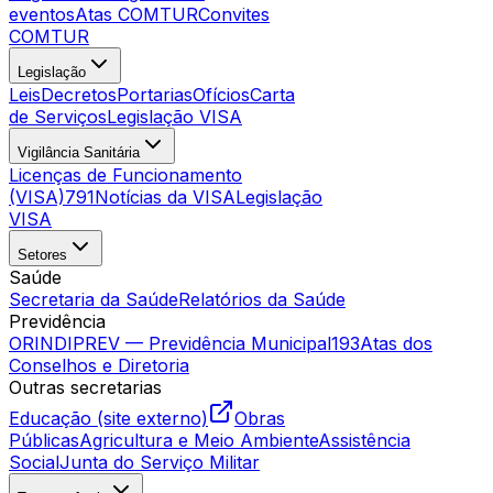
eventos
Atas COMTUR
Convites
COMTUR
Legislação
Leis
Decretos
Portarias
Ofícios
Carta
de Serviços
Legislação VISA
Vigilância Sanitária
Licenças de Funcionamento
(VISA)
791
Notícias da VISA
Legislação
VISA
Setores
Saúde
Secretaria da Saúde
Relatórios da Saúde
Previdência
ORINDIPREV — Previdência Municipal
193
Atas dos
Conselhos e Diretoria
Outras secretarias
Educação (site externo)
Obras
Públicas
Agricultura e Meio Ambiente
Assistência
Social
Junta do Serviço Militar