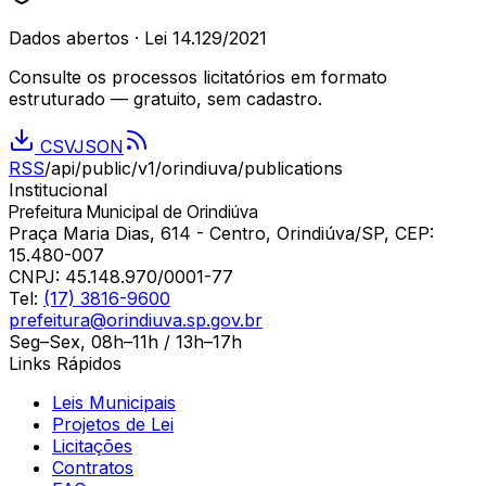
Dados abertos · Lei 14.129/2021
Consulte os processos licitatórios em formato
estruturado — gratuito, sem cadastro.
CSV
JSON
RSS
/api/public/v1/
orindiuva
/publications
Institucional
Prefeitura Municipal de Orindiúva
Praça Maria Dias, 614 - Centro, Orindiúva/SP, CEP:
15.480-007
CNPJ:
45.148.970/0001-77
Tel:
(17) 3816-9600
prefeitura@orindiuva.sp.gov.br
Seg–Sex, 08h–11h / 13h–17h
Links Rápidos
Leis Municipais
Projetos de Lei
Licitações
Contratos