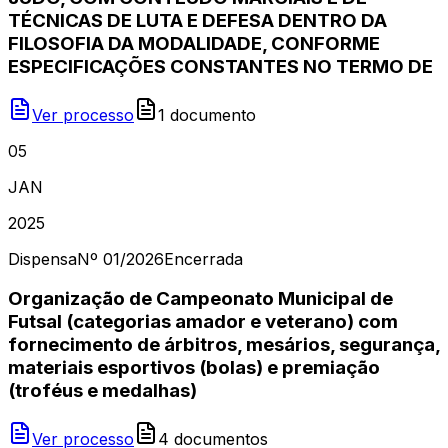
TÉCNICAS DE LUTA E DEFESA DENTRO DA
FILOSOFIA DA MODALIDADE, CONFORME
ESPECIFICAÇÕES CONSTANTES NO TERMO DE
Ver processo
1
document
o
05
JAN
2025
Dispensa
Nº
01/2026
Encerrada
Organização de Campeonato Municipal de
Futsal (categorias amador e veterano) com
fornecimento de árbitros, mesários, segurança,
materiais esportivos (bolas) e premiação
(troféus e medalhas)
Ver processo
4
document
os