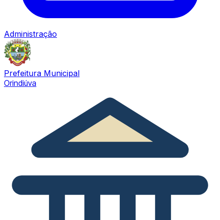
Administração
Prefeitura Municipal
Orindiúva