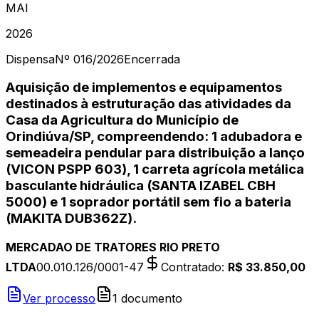
MAI
2026
Dispensa
Nº
016/2026
Encerrada
Aquisição de implementos e equipamentos
destinados à estruturação das atividades da
Casa da Agricultura do Município de
Orindiúva/SP, compreendendo: 1 adubadora e
semeadeira pendular para distribuição a lanço
(VICON PSPP 603), 1 carreta agrícola metálica
basculante hidráulica (SANTA IZABEL CBH
5000) e 1 soprador portátil sem fio a bateria
(MAKITA DUB362Z).
MERCADAO DE TRATORES RIO PRETO
LTDA
00.010.126/0001-47
Contratado
:
R$ 33.850,00
Ver processo
1
document
o