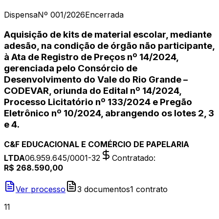
Dispensa
Nº
001/2026
Encerrada
Aquisição de kits de material escolar, mediante
adesão, na condição de órgão não participante,
à Ata de Registro de Preços nº 14/2024,
gerenciada pelo Consórcio de
Desenvolvimento do Vale do Rio Grande –
CODEVAR, oriunda do Edital nº 14/2024,
Processo Licitatório nº 133/2024 e Pregão
Eletrônico nº 10/2024, abrangendo os lotes 2, 3
e 4.
C&F EDUCACIONAL E COMÉRCIO DE PAPELARIA
LTDA
06.959.645/0001-32
Contratado
:
R$ 268.590,00
Ver processo
3
document
os
1
contrato
11