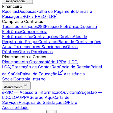
Transparência
Financeiro
Receitas
Despesas
Folha de Pagamento
Diárias e
Passagens
RGF / RREO (LRF)
Compras e Contratos
Todas as licitações
293
Pregão Eletrônico
Dispensa
Eletrônica
Concorrência
Eletrônica
Leilão
Contratações Diretas
Atas de
Registro de Preços
Contratos
Plano de Contratações
Anual
Fornecedores Sancionados
Obras
Públicas
Obras Paralisadas
Planejamento e Contas
Planejamento Orçamentário (PPA, LDO,
LOA)
Prestação de Contas
Renúncia de Receita
Painel
da Saúde
Painel da Educação
Assistência
Social
Controle Interno
Atendimento
e-SIC — Acesso à Informação
Ouvidoria
Sugestão —
LDO/LOA/PPA
Sebrae Aqui
Carta de
Serviços
Pesquisa de Satisfação
LGPD e
Acessibilidade