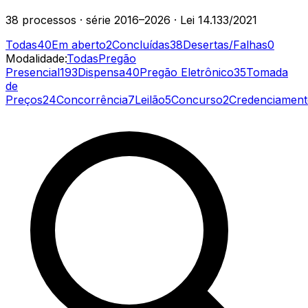
38
processos
· série
2016–2026
· Lei 14.133/2021
Todas
40
Em aberto
2
Concluídas
38
Desertas/Falhas
0
Modalidade:
Todas
Pregão
Presencial
193
Dispensa
40
Pregão Eletrônico
35
Tomada
de
Preços
24
Concorrência
7
Leilão
5
Concurso
2
Credenciamen