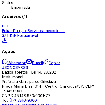
Status
Encerrada
Arquivos (
1
)
PDF
Edital-Pregao-Servicos-mecanico…
374 KB
· Pesquisável
Ações
WhatsApp
E-mail
Copiar
JSON
CSV
RSS
Dados abertos · Lei 14.129/2021
Institucional
Prefeitura Municipal de Orindiúva
Praça Maria Dias, 614 - Centro, Orindiúva/SP, CEP:
15.480-007
CNPJ:
45.148.970/0001-77
Tel:
(17) 3816-9600
prefeitura@orindiuva.sp.gov.br