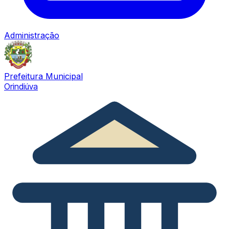
Administração
Prefeitura Municipal
Orindiúva