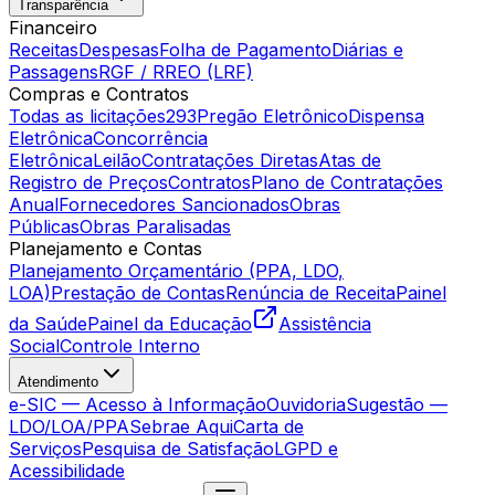
Transparência
Financeiro
Receitas
Despesas
Folha de Pagamento
Diárias e
Passagens
RGF / RREO (LRF)
Compras e Contratos
Todas as licitações
293
Pregão Eletrônico
Dispensa
Eletrônica
Concorrência
Eletrônica
Leilão
Contratações Diretas
Atas de
Registro de Preços
Contratos
Plano de Contratações
Anual
Fornecedores Sancionados
Obras
Públicas
Obras Paralisadas
Planejamento e Contas
Planejamento Orçamentário (PPA, LDO,
LOA)
Prestação de Contas
Renúncia de Receita
Painel
da Saúde
Painel da Educação
Assistência
Social
Controle Interno
Atendimento
e-SIC — Acesso à Informação
Ouvidoria
Sugestão —
LDO/LOA/PPA
Sebrae Aqui
Carta de
Serviços
Pesquisa de Satisfação
LGPD e
Acessibilidade