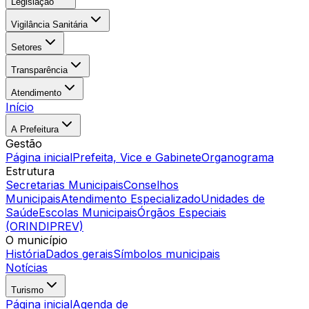
Legislação
Vigilância Sanitária
Setores
Transparência
Atendimento
Início
A Prefeitura
Gestão
Página inicial
Prefeita, Vice e Gabinete
Organograma
Estrutura
Secretarias Municipais
Conselhos
Municipais
Atendimento Especializado
Unidades de
Saúde
Escolas Municipais
Órgãos Especiais
(ORINDIPREV)
O município
História
Dados gerais
Símbolos municipais
Notícias
Turismo
Página inicial
Agenda de