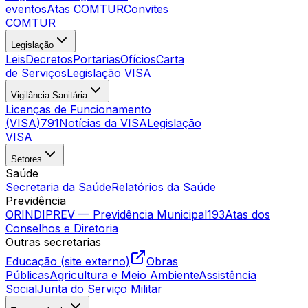
eventos
Atas COMTUR
Convites
COMTUR
Legislação
Leis
Decretos
Portarias
Ofícios
Carta
de Serviços
Legislação VISA
Vigilância Sanitária
Licenças de Funcionamento
(VISA)
791
Notícias da VISA
Legislação
VISA
Setores
Saúde
Secretaria da Saúde
Relatórios da Saúde
Previdência
ORINDIPREV — Previdência Municipal
193
Atas dos
Conselhos e Diretoria
Outras secretarias
Educação (site externo)
Obras
Públicas
Agricultura e Meio Ambiente
Assistência
Social
Junta do Serviço Militar